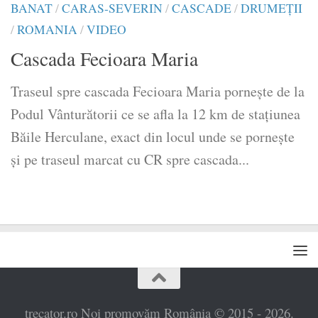
BANAT
/
CARAS-SEVERIN
/
CASCADE
/
DRUMEŢII
/
ROMANIA
/
VIDEO
Cascada Fecioara Maria
Traseul spre cascada Fecioara Maria pornește de la
Podul Vânturătorii ce se afla la 12 km de stațiunea
Băile Herculane, exact din locul unde se pornește
și pe traseul marcat cu CR spre cascada...
trecator.ro Noi promovăm România © 2015 - 2026.