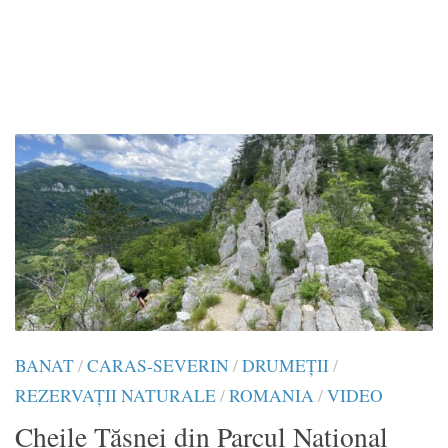
BANAT
/
CARAS-SEVERIN
/
DRUMEŢII
/
REZERVAȚII NATURALE
/
ROMANIA
/
VIDEO
Cheile Țăsnei din Parcul Național