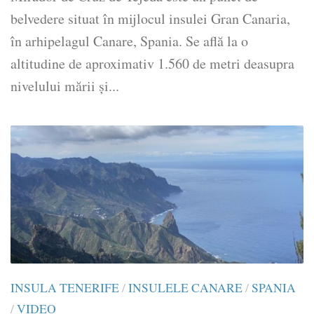
belvedere situat în mijlocul insulei Gran Canaria,
în arhipelagul Canare, Spania. Se află la o
altitudine de aproximativ 1.560 de metri deasupra
nivelului mării și...
INSULA TENERIFE
/
INSULELE CANARE
/
SPANIA
/
VIDEO