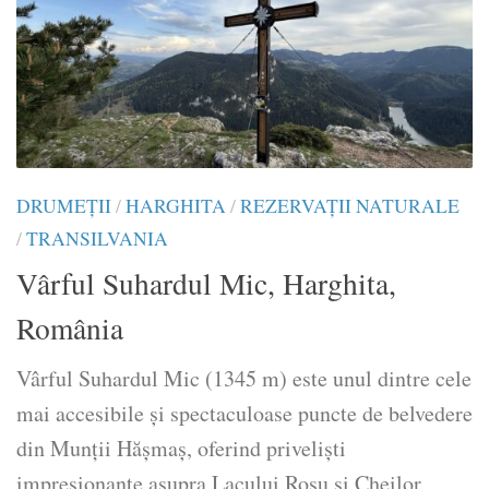
DRUMEŢII
/
HARGHITA
/
REZERVAȚII NATURALE
/
TRANSILVANIA
Vârful Suhardul Mic, Harghita,
România
Vârful Suhardul Mic (1345 m) este unul dintre cele
mai accesibile și spectaculoase puncte de belvedere
din Munții Hășmaș, oferind priveliști
impresionante asupra Lacului Roșu și Cheilor