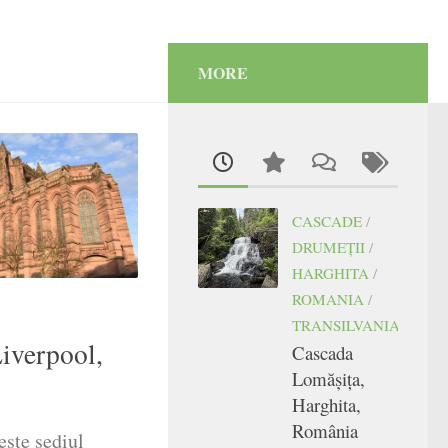
MORE
CASCADE
/
DRUMEŢII
/
HARGHITA
/
ROMANIA
/
TRANSILVANIA
Liverpool,
Cascada
Lomășița,
Harghita,
România
este sediul