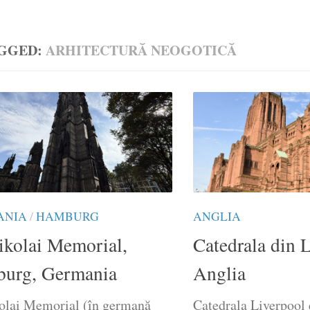
GGED:
ARHITECTURĂ NEOGOTICĂ
ANIA
/
HAMBURG
ANGLIA
ikolai Memorial,
Catedrala din 
urg, Germania
Anglia
kolai Memorial (în germană
Catedrala Liverpool 