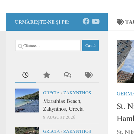
TA
URMĂREȘTE-NE ȘI PE:
Caută
după:
GRECIA
/
ZAKYNTHOS
GERM
Marathias Beach,
St. N
Zakynthos, Grecia
Hamb
8 AUGUST 2026
St. Ni
GRECIA
/
ZAKYNTHOS