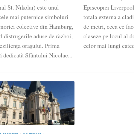
l St. Nikolai) este unul
Episcopiei Liverpoo
cele mai puternice simboluri
totala externa a cladi
moriei colective din Hamburg,
de metri, ceea ce fac
 distrugerile aduse de război,
claseze pe locul al d
rezilienţa oraşului. Prima
celor mai lungi cated
ă dedicată Sfântului Nicolae...