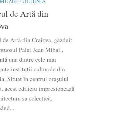
MUZEE
/
OLTENIA
ul de Artă din
ova
 de Artă din Craiova, găzduit
ptuosul Palat Jean Mihail,
ntă una dintre cele mai
nte instituții culturale din
. Situat în centrul orașului
, acest edificiu impresionează
hitectura sa eclectică,
ând...