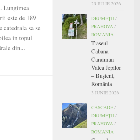
29 IULIE 2026
l. Lungimea
rii este de 189
DRUMEŢII
/
PRAHOVA
/
e catedrala sa se
ROMANIA
oilea in topul
Traseul
rale din...
Cabana
Caraiman –
Valea Jepilor
– Bușteni,
România
3 IUNIE 2026
CASCADE
/
DRUMEŢII
/
PRAHOVA
/
ROMANIA