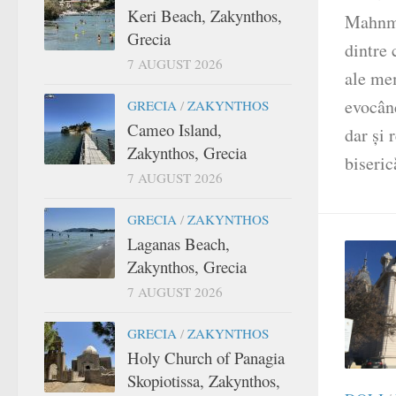
Keri Beach, Zakynthos,
Mahnma
Grecia
dintre 
7 AUGUST 2026
ale me
evocând
GRECIA
/
ZAKYNTHOS
Cameo Island,
dar şi 
Zakynthos, Grecia
biseric
7 AUGUST 2026
GRECIA
/
ZAKYNTHOS
Laganas Beach,
Zakynthos, Grecia
7 AUGUST 2026
GRECIA
/
ZAKYNTHOS
Holy Church of Panagia
Skopiotissa, Zakynthos,