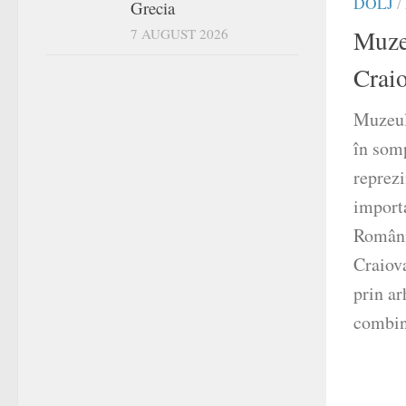
DOLJ
/
Grecia
Muze
7 AUGUST 2026
Crai
Muzeul
în som
reprezi
importa
România
Craiova
prin ar
combin