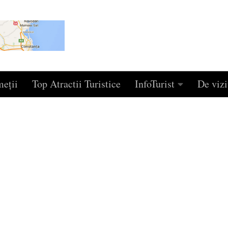
eţii
Top Atractii Turistice
InfoTurist
De vizi