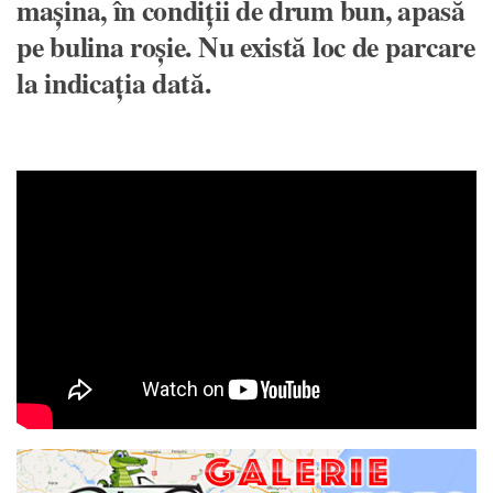
maşina, în condiţii de drum bun, apasă
pe bulina roşie. Nu există loc de parcare
la indicaţia dată.