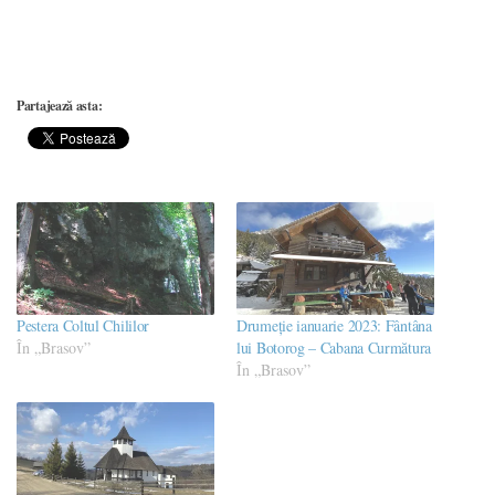
Partajează asta:
Pestera Coltul Chililor
Drumeție ianuarie 2023: Fântâna
În „Brasov”
lui Botorog – Cabana Curmătura
În „Brasov”