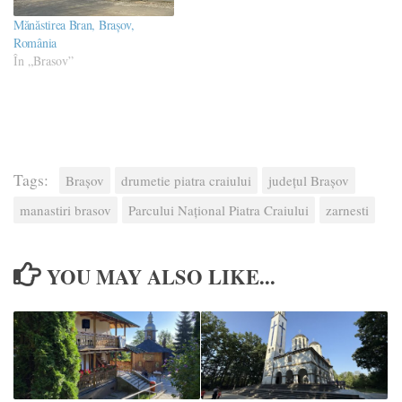
Mănăstirea Bran, Brașov,
România
În „Brasov”
Tags:
Brașov
drumetie piatra craiului
judeţul Brașov
manastiri brasov
Parcului Național Piatra Craiului
zarnesti
YOU MAY ALSO LIKE...