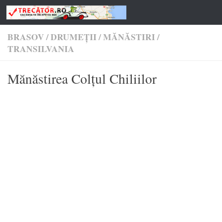
Skip to content
BRASOV
/
DRUMEŢII
/
MĂNĂSTIRI
/
TRANSILVANIA
Mănăstirea Colțul Chiliilor