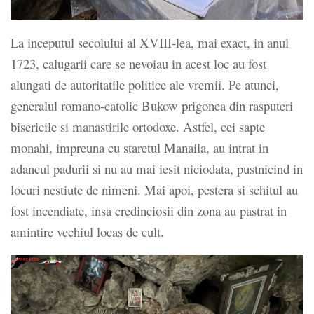
La inceputul secolului al XVIII-lea, mai exact, in anul
1723, calugarii care se nevoiau in acest loc au fost
alungati de autoritatile politice ale vremii. Pe atunci,
generalul romano-catolic Bukow prigonea din rasputeri
bisericile si manastirile ortodoxe. Astfel, cei sapte
monahi, impreuna cu staretul Manaila, au intrat in
adancul padurii si nu au mai iesit niciodata, pustnicind in
locuri nestiute de nimeni. Mai apoi, pestera si schitul au
fost incendiate, insa credinciosii din zona au pastrat in
amintire vechiul locas de cult.