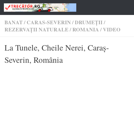
Skip to content
BANAT
/
CARAS-SEVERIN
/
DRUMEŢII
/
REZERVAȚII NATURALE
/
ROMANIA
/
VIDEO
La Tunele, Cheile Nerei, Caraș-
Severin, România