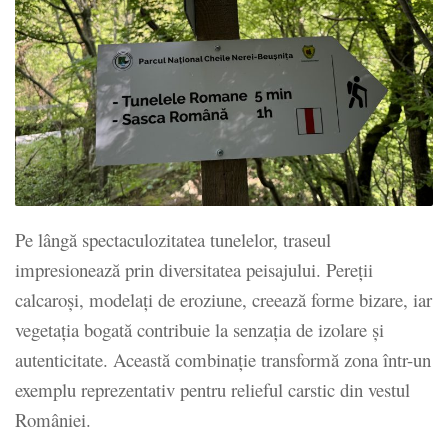
Pe lângă spectaculozitatea tunelelor, traseul
impresionează prin diversitatea peisajului. Pereții
calcaroși, modelați de eroziune, creează forme bizare, iar
vegetația bogată contribuie la senzația de izolare și
autenticitate. Această combinație transformă zona într-un
exemplu reprezentativ pentru relieful carstic din vestul
României.