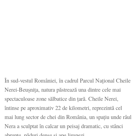
În sud-vestul României, în cadrul Parcul Național Cheile
Nerei-Beușnița, natura păstrează una dintre cele mai
spectaculoase zone sălbatice din țară. Cheile Nerei,
întinse pe aproximativ 22 de kilometri, reprezintă cel
mai lung sector de chei din România, un spațiu unde râul
Nera a sculptat în calcar un peisaj dramatic, cu stânci
abrupte, păduri dense și ape limpezi.