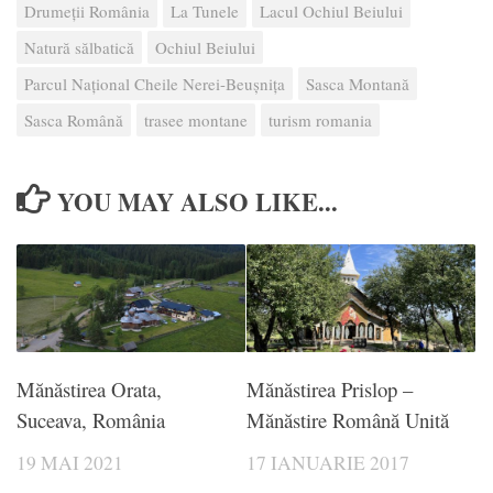
Drumeții România
La Tunele
Lacul Ochiul Beiului
Natură sălbatică
Ochiul Beiului
Parcul Naţional Cheile Nerei-Beuşniţa
Sasca Montană
Sasca Română
trasee montane
turism romania
YOU MAY ALSO LIKE...
Mănăstirea Orata,
Mănăstirea Prislop –
Suceava, România
Mănăstire Română Unită
19 MAI 2021
17 IANUARIE 2017