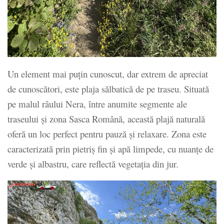
Un element mai puțin cunoscut, dar extrem de apreciat
de cunoscători, este plaja sălbatică de pe traseu. Situată
pe malul râului Nera, între anumite segmente ale
traseului și zona Sasca Română, această plajă naturală
oferă un loc perfect pentru pauză și relaxare. Zona este
caracterizată prin pietriș fin și apă limpede, cu nuanțe de
verde și albastru, care reflectă vegetația din jur.