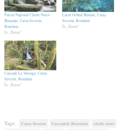
Parcul Naţional Cheile Nerei-
Lacul Ochiul Beiului, Caraș-
Beuşniţa, Caraș-Severin,
Severin, România
România
În „Banat”
În „Banat”
Cascada La Văioaga, Caraș-
Severin, România
În „Banat”
Tags:
Caras-Severin
Cascadele Beusnitei
cheile nerei