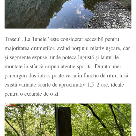
Traseul „La Tunele” este considerat accesibil pentru
majoritatea drumeților, având porțiuni relativ ușoare, dar
și segmente expuse, unde poteca îngustă și lanțurile
montate în stâncă impun atenție sporită. Durata unei
parcurgeri dus-întors poate varia în funcție de ritm, însă
există variante scurte de aproximativ 1,5–2 ore, ideale
pentru o excursie de o zi.