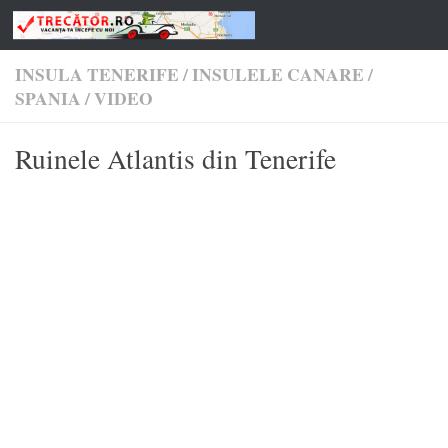
Skip to content
INSULA TENERIFE
/
INSULELE CANARE
/
SPANIA
/
VIDEO
Ruinele Atlantis din Tenerife