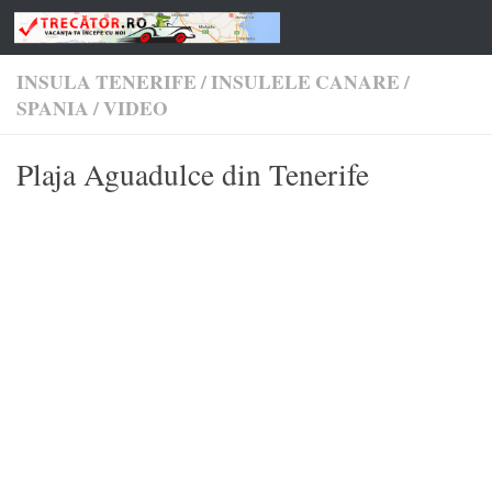
Skip to content
INSULA TENERIFE
/
INSULELE CANARE
/
SPANIA
/
VIDEO
Plaja Aguadulce din Tenerife