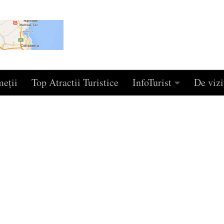
eţii
Top Atractii Turistice
InfoTurist
De vizi