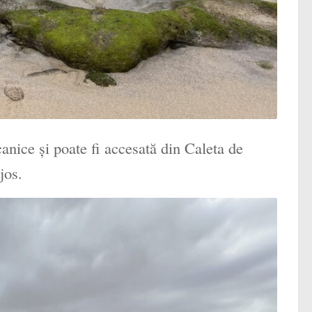
canice și poate fi accesată din Caleta de
jos.