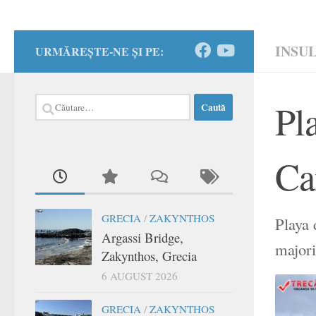
INSU
URMĂREȘTE-NE ȘI PE:
Caută
Pl
după:
Ca
GRECIA
/
ZAKYNTHOS
Playa 
Argassi Bridge,
majori
Zakynthos, Grecia
6 AUGUST 2026
GRECIA
/
ZAKYNTHOS