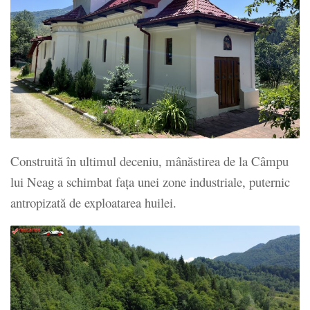
Construită în ultimul deceniu, mânăstirea de la Câmpu
lui Neag a schimbat faţa unei zone industriale, puternic
antropizată de exploatarea huilei.