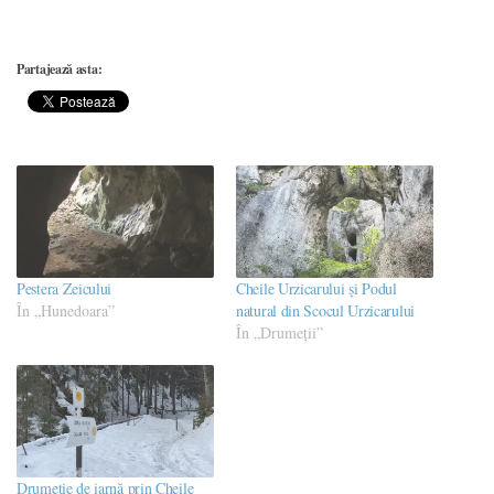
Partajează asta:
Pestera Zeicului
Cheile Urzicarului și Podul
În „Hunedoara”
natural din Scocul Urzicarului
În „Drumeţii”
Drumeție de iarnă prin Cheile