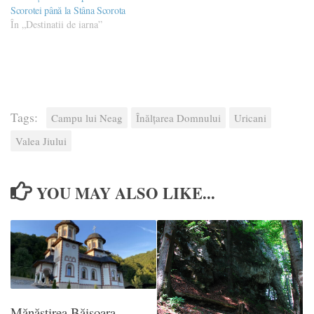
Scorotei până la Stâna Scorota
În „Destinatii de iarna”
Tags:
Campu lui Neag
Înălțarea Domnului
Uricani
Valea Jiului
YOU MAY ALSO LIKE...
Mănăstirea Băișoara