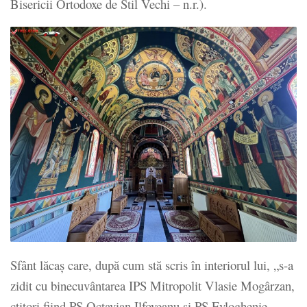
Bisericii Ortodoxe de Stil Vechi – n.r.).
Sfânt lăcaș care, după cum stă scris în interiorul lui, „s-a
zidit cu binecuvântarea IPS Mitropolit Vlasie Mogârzan,
ctitori fiind PS Octavian Ilfoveanu și PS Evloghenie