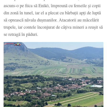
ascuns-o pe fiica să Enikö, împreună cu femeile şi copii
din zonă în tunel, iar el a plecat cu bărbaţii apţi de luptă
să oprească năvala duşmanilor. Atacatorii au măcelărit
trupele, iar contele înconjurat de câţiva mineri a reuşit să
se retragă în păduri.