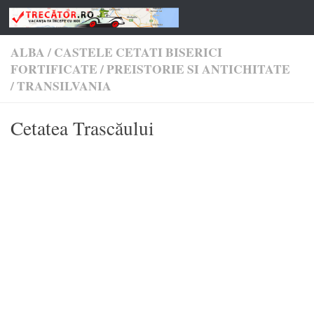
Skip to content
ALBA
/
CASTELE CETATI BISERICI
FORTIFICATE
/
PREISTORIE SI ANTICHITATE
/
TRANSILVANIA
Cetatea Trascăului