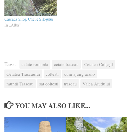
Cascada Siloș. Cheile Siloșului
În „Alba”
Tags:
cetate romania
cetate trascau
Cetatea Colţeşti
Cetatea Trascăului
coltesti
cum ajung acolo
muntii Trascau
sat coltesti
trascau
Valea Aiudului
YOU MAY ALSO LIKE...