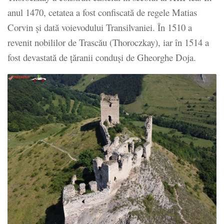
anul 1470, cetatea a fost confiscată de regele Matias
Corvin şi dată voievodului Transilvaniei. În 1510 a
revenit nobililor de Trascău (Thoroczkay), iar în 1514 a
fost devastată de ţăranii conduşi de Gheorghe Doja.