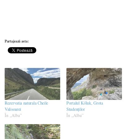
Partajează asta:
Rezervatia naturala Cheile
Portalul Kőluk, Grota
Valisoarei
Studenților
În „Alba”
În „Alba”