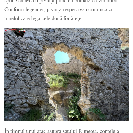
spune că avea o pivniţă plină cu butoaie de vin nobil.
Conform legendei, pivniţa respectivă comunica cu
tunelul care lega cele două fortăreţe.
În timpul unui atac asupra satului Rimetea, contele a