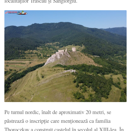
localităţilor Trascău şi Sângiorgiu.
Pe turnul nordic, înalt de aproximativ 20 metri, se
păstrează o inscripţie care menţionează ca familia
Thoroczkay a construit castelul în secolul al XIII-lea. În