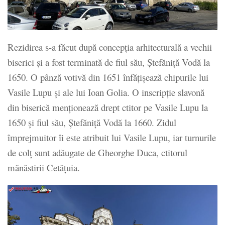
Rezidirea s-a făcut după concepția arhitecturală a vechii
biserici și a fost terminată de fiul său, Ștefăniță Vodă la
1650. O pânză votivă din 1651 înfățișează chipurile lui
Vasile Lupu și ale lui Ioan Golia. O inscripție slavonă
din biserică menționează drept ctitor pe Vasile Lupu la
1650 și fiul său, Ștefăniță Vodă la 1660. Zidul
împrejmuitor îi este atribuit lui Vasile Lupu, iar turnurile
de colț sunt adăugate de Gheorghe Duca, ctitorul
mănăstirii Cetățuia.