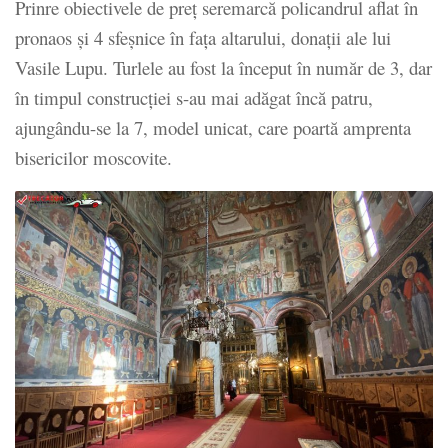
Prinre obiectivele de preț seremarcă policandrul aflat în
pronaos și 4 sfeșnice în fața altarului, donații ale lui
Vasile Lupu. Turlele au fost la început în număr de 3, dar
în timpul construcției s-au mai adăgat încă patru,
ajungându-se la 7, model unicat, care poartă amprenta
bisericilor moscovite.