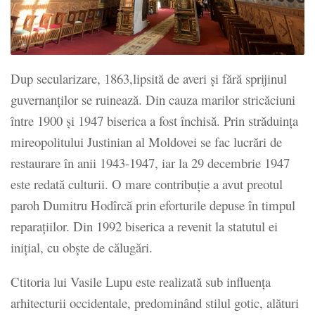
Dup secularizare, 1863,lipsită de averi și fără sprijinul
guvernanților se ruinează. Din cauza marilor stricăciuni
între 1900 și 1947 biserica a fost închisă. Prin străduința
mireopolitului Justinian al Moldovei se fac lucrări de
restaurare în anii 1943-1947, iar la 29 decembrie 1947
este redată culturii. O mare contribuție a avut preotul
paroh Dumitru Hodîrcă prin eforturile depuse în timpul
reparațiilor. Din 1992 biserica a revenit la statutul ei
inițial, cu obște de călugări.
Ctitoria lui Vasile Lupu este realizată sub influența
arhitecturii occidentale, predominând stilul gotic, alături