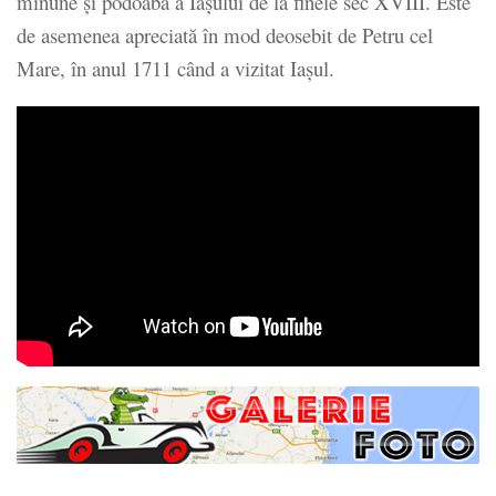
minune și podoabă a Iașului de la finele sec XVIII. Este
de asemenea apreciată în mod deosebit de Petru cel
Mare, în anul 1711 când a vizitat Iașul.