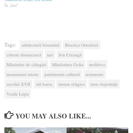
În „Iasi”
Tags:
arhitectură bizantină
Biserica Ortodoxă
ctitorie domnească
iasi
Ion Creangă
Mănăstire de călugări
Mănăstirea Golia
moldova
monument istoric
patrimoniu cultural
restaurare
secolul XVII
stil baroc
turism religios
turn clopotniță
Vasile Lupu
YOU MAY ALSO LIKE...