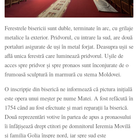
Ferestrele bisericii sunt duble, terminate în arc, cu grilaje
metalice la exterior. Pridvorul, cu intrare la sud, are două
portaluri asigurate de uși în metal forjat. Deasupra ușii se
află unica ferestră care luminează pridvorul. Ușile de
acces spre pridvor și spre pronaos sunt înconjurate de o
frumoasă sculptură în marmură cu stema Moldovei.
O inscripție din biserică ne informează că pictura inițială
este opera unui meșter pe nume Matei. A fost refăcută în
1754 când au fost efectuate și mari reparații la biserică.
Două reprezentări votive în partea de apus a pronaosului
îi înfățișează drept ctitori pe domnitorul Ieremia Movilă
și familia Golia înspre nord, iar spre sud este