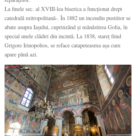
La finele sec. al XVIII-lea biserica a funcționat drept
catedrală mitropolitană-. În 1882 un incendiu pustiitor se
abate asupra Iașului, cuprinzând și mănăstirea Golia, în
special unele clădiri din incintă. La 1838, stareț fiind
Grigore Irinopolios, se reface catapeteasma așa cum
apare până azi.