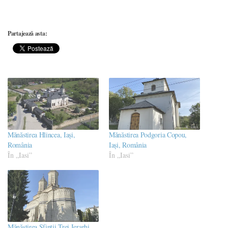
Partajează asta:
Mănăstirea Hlincea, Iași,
Mănăstirea Podgoria Copou,
România
Iași, România
În „Iasi”
În „Iasi”
Mănăstirea Sfinții Trei Ierarhi