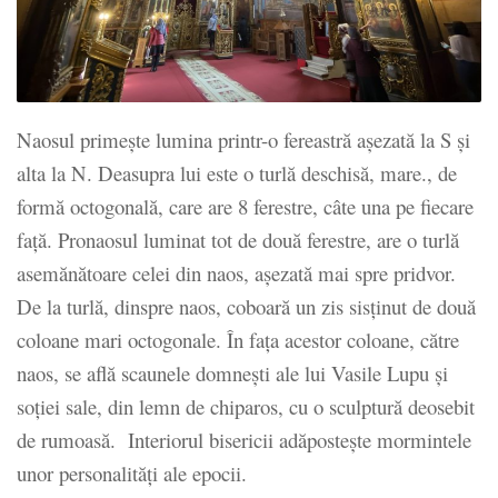
Naosul primește lumina printr-o fereastră așezată la S și
alta la N. Deasupra lui este o turlă deschisă, mare., de
formă octogonală, care are 8 ferestre, câte una pe fiecare
față. Pronaosul luminat tot de două ferestre, are o turlă
asemănătoare celei din naos, așezată mai spre pridvor.
De la turlă, dinspre naos, coboară un zis sisținut de două
coloane mari octogonale. În fața acestor coloane, către
naos, se află scaunele domnești ale lui Vasile Lupu și
soției sale, din lemn de chiparos, cu o sculptură deosebit
de rumoasă. Interiorul bisericii adăpostește mormintele
unor personalități ale epocii.