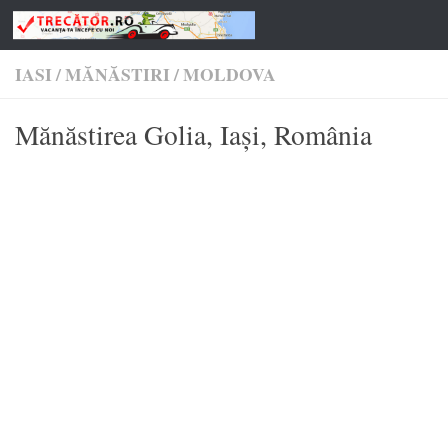
Skip to content
IASI
/
MĂNĂSTIRI
/
MOLDOVA
Mănăstirea Golia, Iași, România