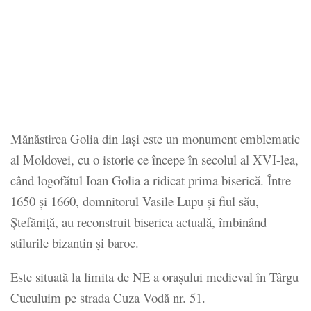
Mănăstirea Golia din Iași este un monument emblematic
al Moldovei, cu o istorie ce începe în secolul al XVI-lea,
când logofătul Ioan Golia a ridicat prima biserică. Între
1650 și 1660, domnitorul Vasile Lupu și fiul său,
Ștefăniță, au reconstruit biserica actuală, îmbinând
stilurile bizantin și baroc.
Este situată la limita de NE a orașului medieval în Târgu
Cuculuim pe strada Cuza Vodă nr. 51.