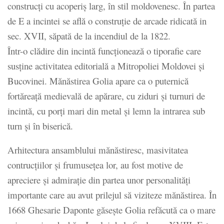
construcți cu acoperiș larg, în stil moldovenesc. În partea
de E a incintei se află o construție de arcade ridicată in
sec. XVII, săpată de la incendiul de la 1822.
Într-o clădire din incintă funcționează o tiporafie care
susține activitatea editorială a Mitropoliei Moldovei și
Bucovinei. Mănăstirea Golia apare ca o puternică
fortăreață medievală de apărare, cu ziduri și turnuri de
incintă, cu porți mari din metal și lemn la intrarea sub
turn și în biserică.
Arhitectura ansamblului mănăstiresc, masivitatea
contrucțiilor și frumusețea lor, au fost motive de
apreciere și admirație din partea unor personalități
importante care au avut prilejul să viziteze mănăstirea. În
1668 Ghesarie Daponte găsește Golia refăcută ca o mare