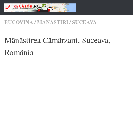
Skip to content
BUCOVINA
/
MĂNĂSTIRI
/
SUCEAVA
Mănăstirea Cămârzani, Suceava,
România