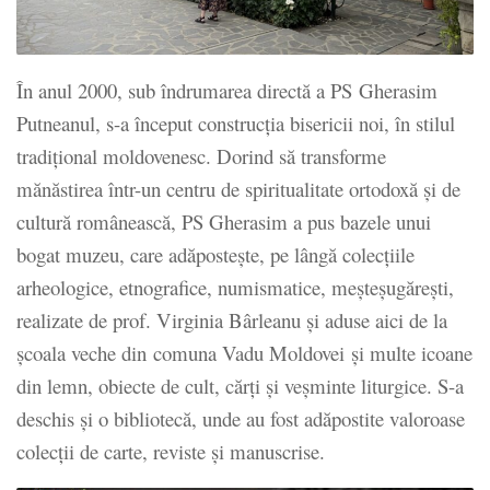
În anul 2000, sub îndrumarea directă a PS Gherasim
Putneanul, s-a început construcția bisericii noi, în stilul
tradițional moldovenesc. Dorind să transforme
mănăstirea într-un centru de spiritualitate ortodoxă și de
cultură românească, PS Gherasim a pus bazele unui
bogat muzeu, care adăpostește, pe lângă colecțiile
arheologice, etnografice, numismatice, meșteșugărești,
realizate de prof. Virginia Bârleanu și aduse aici de la
școala veche din comuna Vadu Moldovei și multe icoane
din lemn, obiecte de cult, cărți și veșminte liturgice. S-a
deschis și o bibliotecă, unde au fost adăpostite valoroase
colecții de carte, reviste și manuscrise.