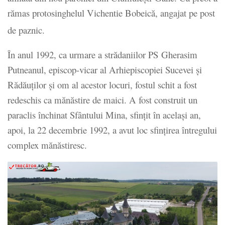
rămas protosinghelul Vichentie Bobeică, angajat pe post
de paznic.
În anul 1992, ca urmare a strădaniilor PS Gherasim
Putneanul, episcop-vicar al Arhiepiscopiei Sucevei și
Rădăuților și om al acestor locuri, fostul schit a fost
redeschis ca mănăstire de maici. A fost construit un
paraclis închinat Sfântului Mina, sfințit în același an,
apoi, la 22 decembrie 1992, a avut loc sfințirea întregului
complex mănăstiresc.