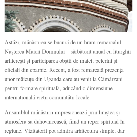
Astăzi, mănăstirea se bucură de un hram remarcabil –
Nașterea Maicii Domnului – sărbătorit anual cu liturghii
arhierești și participarea obștii de maici, pelerini și
oficiali din eparhie. Recent, a fost remarcată prezența
unor măicuțe din Uganda care au venit la Cămârzani
pentru formare spirituală, aducând o dimensiune
internațională vieţii comunității locale.
Ansamblul mănăstirii impresionează prin liniștea și
atmosfera sa duhovnicească, fiind un reper spiritual în
regiune. Vizitatorii pot admira arhitectura simple, dar