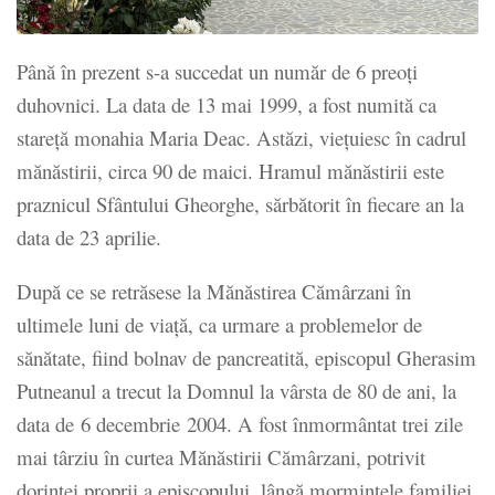
Până în prezent s-a succedat un număr de 6 preoți
duhovnici. La data de 13 mai 1999, a fost numită ca
stareță monahia Maria Deac. Astăzi, viețuiesc în cadrul
mănăstirii, circa 90 de maici. Hramul mănăstirii este
praznicul Sfântului Gheorghe, sărbătorit în fiecare an la
data de 23 aprilie.
După ce se retrăsese la Mănăstirea Cămârzani în
ultimele luni de viață, ca urmare a problemelor de
sănătate, fiind bolnav de pancreatită, episcopul Gherasim
Putneanul a trecut la Domnul la vârsta de 80 de ani, la
data de 6 decembrie 2004. A fost înmormântat trei zile
mai târziu în curtea Mănăstirii Cămârzani, potrivit
dorinței proprii a episcopului, lângă mormintele familiei