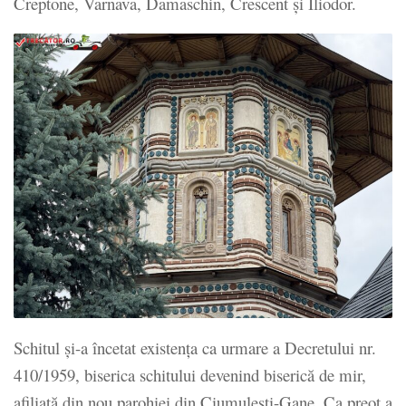
Creptone, Varnava, Damaschin, Crescent și Iliodor.
Schitul și-a încetat existența ca urmare a Decretului nr.
410/1959, biserica schitului devenind biserică de mir,
afiliată din nou parohiei din Ciumulești-Gane. Ca preot a