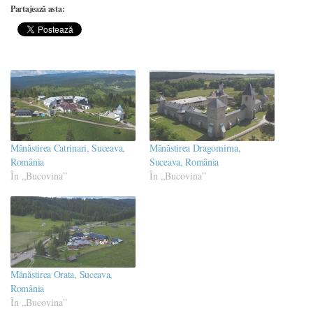
Partajează asta:
Mănăstirea Catrinari, Suceava,
Mănăstirea Dragomirna,
România
Suceava, România
În „Bucovina”
În „Bucovina”
Mănăstirea Orata, Suceava,
România
În „Bucovina”