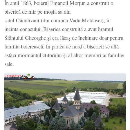
În anul 1863, boierul Emanoil Morțun a construit o
biserică de mir pe moșia sa din
satul Cămârzani (din comuna Vadu Moldovei), în
incinta conacului. Biserica construită a avut hramul
Sfântului Gheorghe și era lăcaș de închinare doar pentru
familia boierească. În partea de nord a bisericii se află
astăzi mormântul ctitorului și al altor membri ai familiei
sale.