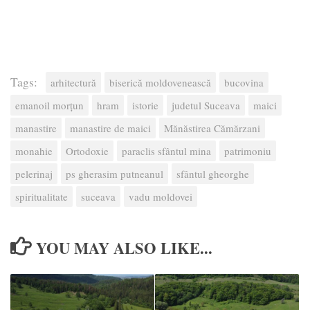
Tags:
arhitectură
biserică moldovenească
bucovina
emanoil morțun
hram
istorie
judetul Suceava
maici
manastire
manastire de maici
Mănăstirea Cămărzani
monahie
Ortodoxie
paraclis sfântul mina
patrimoniu
pelerinaj
ps gherasim putneanul
sfântul gheorghe
spiritualitate
suceava
vadu moldovei
YOU MAY ALSO LIKE...