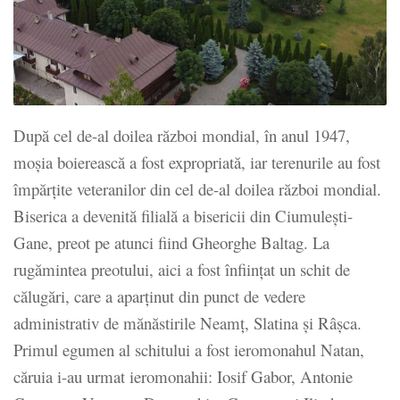
După cel de-al doilea război mondial, în anul 1947,
moșia boierească a fost expropriată, iar terenurile au fost
împărțite veteranilor din cel de-al doilea război mondial.
Biserica a devenită filială a bisericii din Ciumulești-
Gane, preot pe atunci fiind Gheorghe Baltag. La
rugămintea preotului, aici a fost înființat un schit de
călugări, care a aparținut din punct de vedere
administrativ de mănăstirile Neamț, Slatina și Râșca.
Primul egumen al schitului a fost ieromonahul Natan,
căruia i-au urmat ieromonahii: Iosif Gabor, Antonie