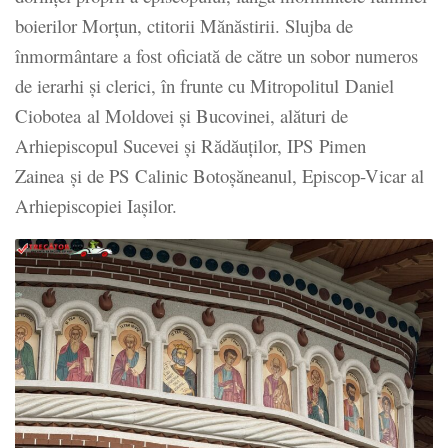
boierilor Morțun, ctitorii Mănăstirii. Slujba de
înmormântare a fost oficiată de către un sobor numeros
de ierarhi și clerici, în frunte cu Mitropolitul Daniel
Ciobotea al Moldovei și Bucovinei, alături de
Arhiepiscopul Sucevei și Rădăuților, IPS Pimen
Zainea și de PS Calinic Botoșăneanul, Episcop-Vicar al
Arhiepiscopiei Iașilor.