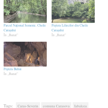
Parcul Național Semenic. Cheile
Peștera Liliecilor din Cheile
Carașului
Carașului
În „Banat”
În „Banat”
​Peștera Buhui
În „Banat”
Tags:
Caras-Severin
comuna Carasova
Iabalcea