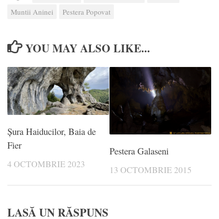
Muntii Aninei
Pestera Popovat
YOU MAY ALSO LIKE...
Șura Haiducilor, Baia de
Fier
Pestera Galaseni
4 OCTOMBRIE 2023
13 OCTOMBRIE 2015
LASĂ UN RĂSPUNS