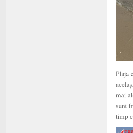
Plaja 
acelaș
mai al
sunt f
timp c