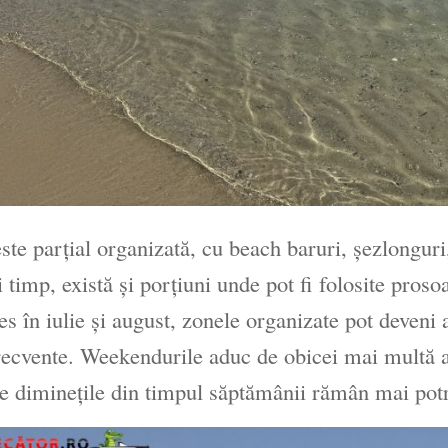
este parțial organizată, cu beach baruri, șezlongur
i timp, există și porțiuni unde pot fi folosite pros
es în iulie și august, zonele organizate pot deveni 
recvente. Weekendurile aduc de obicei mai multă a
e diminețile din timpul săptămânii rămân mai potri