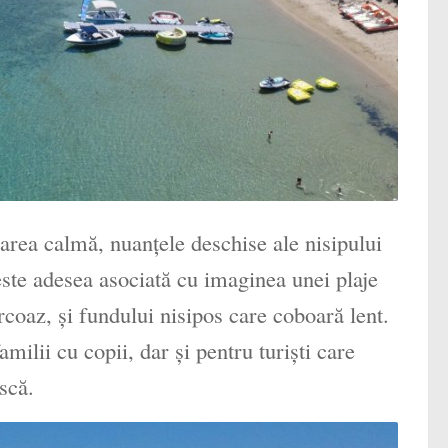
area calmă, nuanțele deschise ale nisipului
 este adesea asociată cu imaginea unei plaje
urcoaz, și fundului nisipos care coboară lent.
amilii cu copii, dar și pentru turiști care
scă.