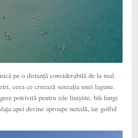
 mică pe o distanță considerabilă de la mal.
ri, ceea ce creează senzația unei lagune.
re potrivită pentru zile liniștite, băi lungi
afața apei devine aproape netedă, iar golful