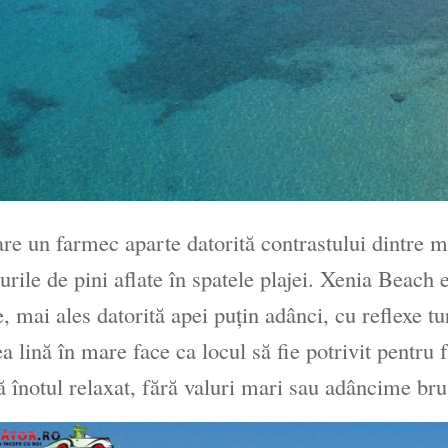
re un farmec aparte datorită contrastului dintre m
curile de pini aflate în spatele plajei. Xenia Beach
e, mai ales datorită apei puțin adânci, cu reflexe t
ea lină în mare face ca locul să fie potrivit pentru f
ă înotul relaxat, fără valuri mari sau adâncime bru