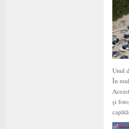
Unul d
În mul
Aceast
și fot
capătă