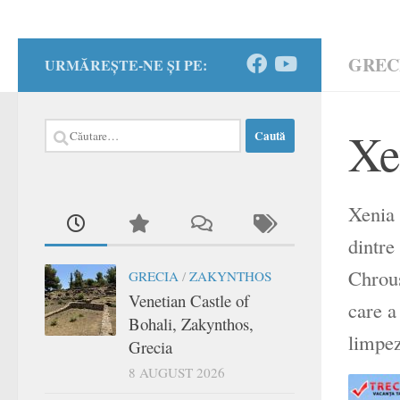
GREC
URMĂREȘTE-NE ȘI PE:
Caută
Xe
după:
Xenia 
dintre
Chrous
GRECIA
/
ZAKYNTHOS
Venetian Castle of
care a
Bohali, Zakynthos,
limpez
Grecia
8 AUGUST 2026