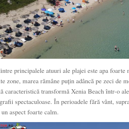
intre principalele atuuri ale plajei este apa foarte
te zone, marea rămâne puțin adâncă pe zeci de met
ă caracteristică transformă Xenia Beach într-o alege
ografii spectaculoase. În perioadele fără vânt, supr
 un aspect foarte calm.