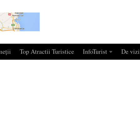
eţii
Top Atractii Turistice
InfoTurist
De vizi