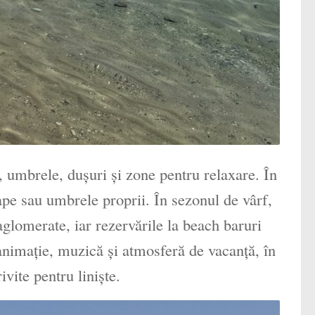
i, umbrele, dușuri și zone pentru relaxare. În
oape sau umbrele proprii. În sezonul de vârf,
aglomerate, iar rezervările la beach baruri
nimație, muzică și atmosferă de vacanță, în
vite pentru liniște.