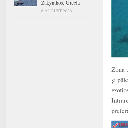
Zakynthos, Grecia
8 AUGUST 2026
Zona a
și pâl
exotic
Intrar
prefer