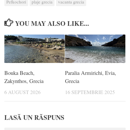
Pefkochori
plaje grecia
vacanta grecia
YOU MAY ALSO LIKE...
Bouka Beach,
Paralia Armirichi, Evia,
Zakynthos, Grecia
Grecia
6 AUGUST 2026
16 SEPTEMBRIE 2025
LASĂ UN RĂSPUNS