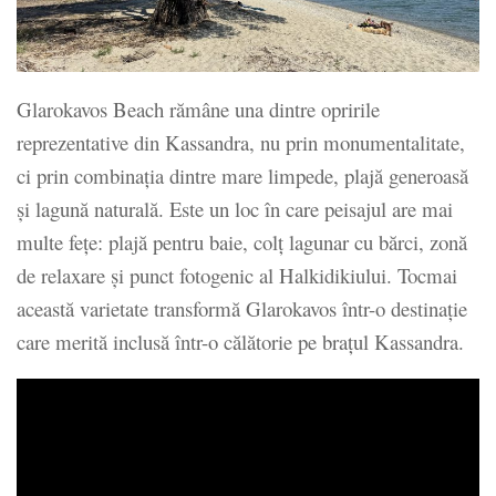
Glarokavos Beach rămâne una dintre opririle
reprezentative din Kassandra, nu prin monumentalitate,
ci prin combinația dintre mare limpede, plajă generoasă
și lagună naturală. Este un loc în care peisajul are mai
multe fețe: plajă pentru baie, colț lagunar cu bărci, zonă
de relaxare și punct fotogenic al Halkidikiului. Tocmai
această varietate transformă Glarokavos într-o destinație
care merită inclusă într-o călătorie pe brațul Kassandra.