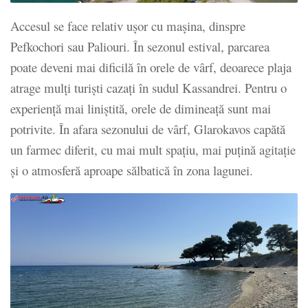
Accesul se face relativ ușor cu mașina, dinspre
Pefkochori sau Paliouri. În sezonul estival, parcarea
poate deveni mai dificilă în orele de vârf, deoarece plaja
atrage mulți turiști cazați în sudul Kassandrei. Pentru o
experiență mai liniștită, orele de dimineață sunt mai
potrivite. În afara sezonului de vârf, Glarokavos capătă
un farmec diferit, cu mai mult spațiu, mai puțină agitație
și o atmosferă aproape sălbatică în zona lagunei.