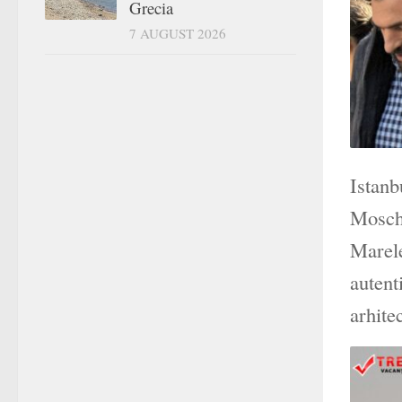
Grecia
7 AUGUST 2026
Istanb
Mosche
Marele
autent
arhite