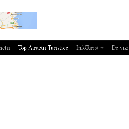
eţii
Top Atractii Turistice
InfoTurist
De vizi