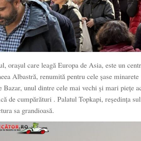
ul, orașul care leagă Europa de Asia, este un centru
ea Albastră, renumită pentru cele șase minarete și
 Bazar, unul dintre cele mai vechi și mari piețe a
ică de cumpărături . Palatul Topkapi, reședința su
ctura sa grandioasă.