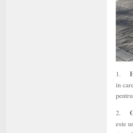
H
1.
in car
pentru
G
2.
este u