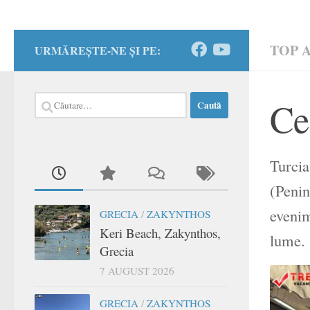
TOP A
URMĂREȘTE-NE ȘI PE:
Caută
Ce 
după:
Turcia
(Penin
evenim
GRECIA
/
ZAKYNTHOS
Keri Beach, Zakynthos,
lume.
Grecia
7 AUGUST 2026
GRECIA
/
ZAKYNTHOS