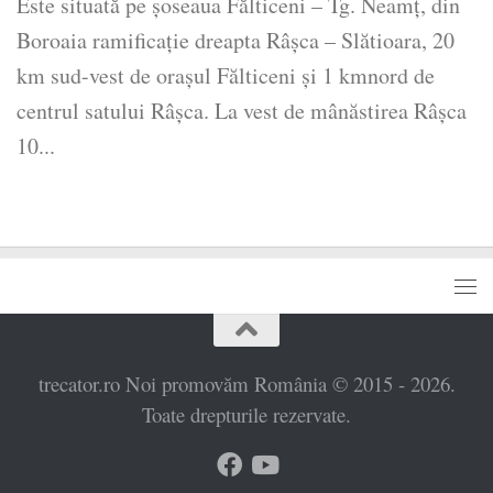
Este situată pe șoseaua Fălticeni – Tg. Neamț, din
Boroaia ramificație dreapta Râșca – Slătioara, 20
km sud-vest de orașul Fălticeni și 1 kmnord de
centrul satului Râșca. La vest de mânăstirea Râșca
10...
trecator.ro Noi promovăm România © 2015 - 2026.
Toate drepturile rezervate.