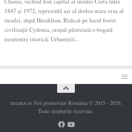
Chania, vechiul fost capital al insulei Creta între
1847 și 1972, reprezintă azi al doilea mare oraș al
insulei, după Heraklion. Ridicat pe locul fostei
civilizații Cydonia, orașul păstrează o bogată
moștenire istorică. Urbaniștii...
trecator.ro Noi promovăm România © 2015 - 2026.
Toate drepturile rezervate.