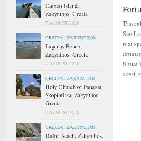
Cameo Island,
Portu
Zakynthos, Grecia
Traseu
7 AUGUST 2026
São Lo
GRECIA
/
ZAKYNTHOS
mai spe
Laganas Beach,
drumeț
Zakynthos, Grecia
Situat 
7 AUGUST 2026
acest t
GRECIA
/
ZAKYNTHOS
Holy Church of Panagia
Skopiotissa, Zakynthos,
Grecia
7 AUGUST 2026
GRECIA
/
ZAKYNTHOS
Dafni Beach, Zakynthos,