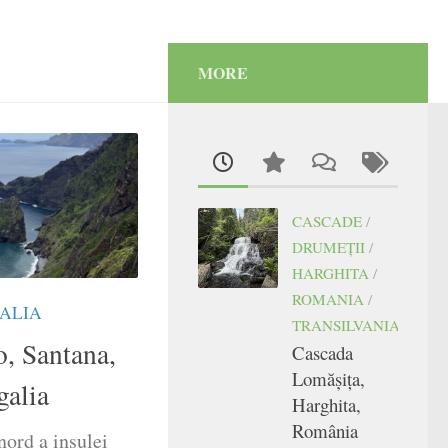
MORE
CASCADE
/
DRUMEŢII
/
HARGHITA
/
ROMANIA
/
ALIA
TRANSILVANIA
, Santana,
Cascada
Lomășița,
galia
Harghita,
România
nord a insulei