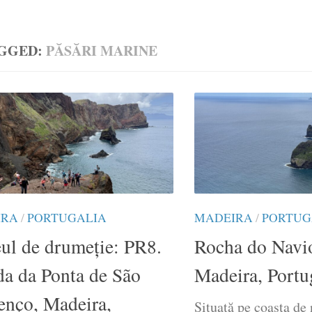
GGED:
PĂSĂRI MARINE
IRA
/
PORTUGALIA
MADEIRA
/
PORTUG
ul de drumeție: PR8.
Rocha do Navio
da da Ponta de São
Madeira, Portu
enço, Madeira,
Situată pe coasta de 