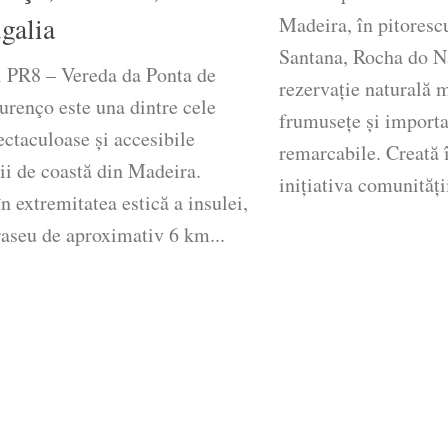
galia
Madeira, în pitoresc
Santana, Rocha do N
l PR8 – Vereda da Ponta de
rezervație naturală 
urenço este una dintre cele
frumusețe și importa
ctaculoase și accesibile
remarcabile. Creată 
ii de coastă din Madeira.
inițiativa comunității
în extremitatea estică a insulei,
raseu de aproximativ 6 km...