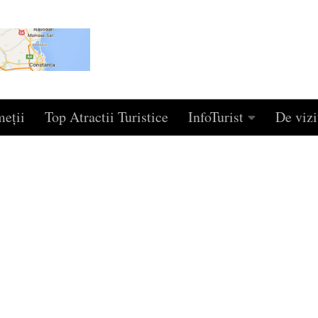
eţii
Top Atractii Turistice
InfoTurist
De vizi