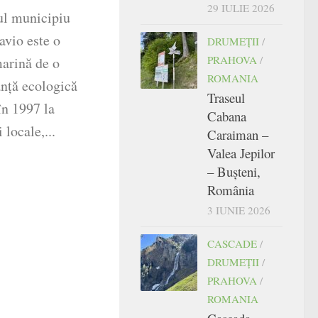
29 IULIE 2026
ul municipiu
avio este o
DRUMEŢII
/
PRAHOVA
/
marină de o
ROMANIA
nță ecologică
Traseul
în 1997 la
Cabana
 locale,...
Caraiman –
Valea Jepilor
– Bușteni,
România
3 IUNIE 2026
CASCADE
/
DRUMEŢII
/
PRAHOVA
/
ROMANIA