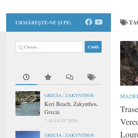
TA
URMĂREȘTE-NE ȘI PE:
Caută
după:
GRECIA
/
ZAKYNTHOS
MADE
Keri Beach, Zakynthos,
Trase
Grecia
Vere
7 AUGUST 2026
Lour
GRECIA
/
ZAKYNTHOS