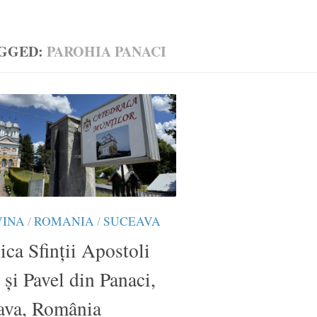
GGED:
PAROHIA PANACI
VINA
/
ROMANIA
/
SUCEAVA
ica Sfinții Apostoli
 și Pavel din Panaci,
ava, România