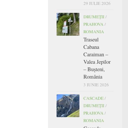
29 IULIE 2026
DRUMEŢII
/
PRAHOVA
/
ROMANIA
Traseul
Cabana
Caraiman –
Valea Jepilor
– Bușteni,
România
3 IUNIE 2026
CASCADE
/
DRUMEŢII
/
PRAHOVA
/
ROMANIA