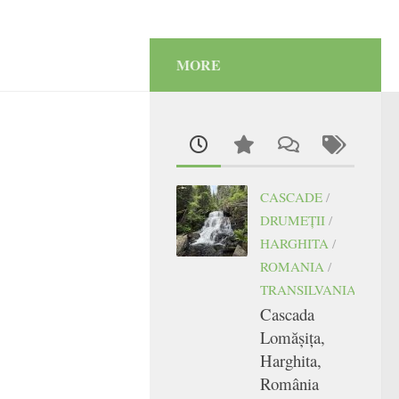
MORE
CASCADE
/
DRUMEŢII
/
HARGHITA
/
ROMANIA
/
TRANSILVANIA
Cascada
Lomășița,
Harghita,
România