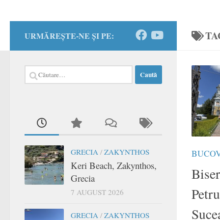
TA
URMĂREȘTE-NE ȘI PE:
Caută
după:
GRECIA
/
ZAKYNTHOS
BUCO
Keri Beach, Zakynthos,
Biser
Grecia
Petru
7 AUGUST 2026
Suce
GRECIA
/
ZAKYNTHOS