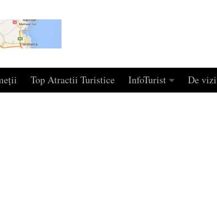
eţii
Top Atractii Turistice
InfoTurist
De vizi