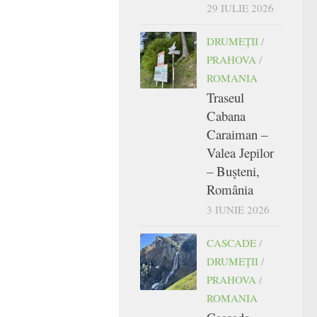
29 IULIE 2026
DRUMEŢII
/
PRAHOVA
/
ROMANIA
Traseul
Cabana
Caraiman –
Valea Jepilor
– Bușteni,
România
3 IUNIE 2026
CASCADE
/
DRUMEŢII
/
PRAHOVA
/
ROMANIA