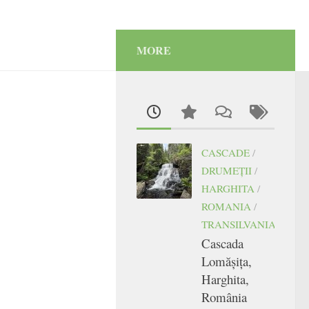
MORE
CASCADE
/
DRUMEŢII
/
HARGHITA
/
ROMANIA
/
TRANSILVANIA
Cascada
Lomășița,
Harghita,
România