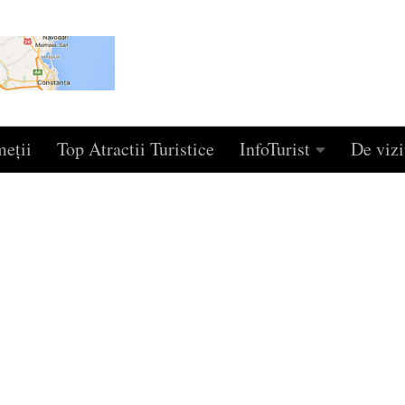
eţii
Top Atractii Turistice
InfoTurist
De vizi