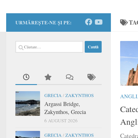
TA
URMĂREȘTE-NE ȘI PE:
Caută
după:
GRECIA
/
ZAKYNTHOS
ANGLI
Argassi Bridge,
Cated
Zakynthos, Grecia
Angl
6 AUGUST 2026
Catedra
GRECIA
/
ZAKYNTHOS