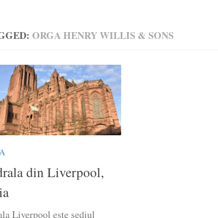
GGED:
ORGA HENRY WILLIS & SONS
A
rala din Liverpool,
ia
la Liverpool este sediul