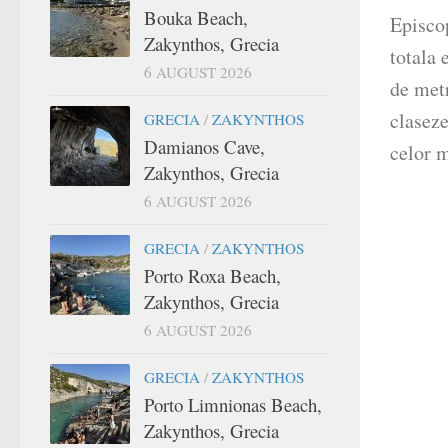
Bouka Beach,
Episco
Zakynthos, Grecia
totala 
6 AUGUST 2026
de metr
claseze
GRECIA
/
ZAKYNTHOS
Damianos Cave,
celor m
Zakynthos, Grecia
6 AUGUST 2026
GRECIA
/
ZAKYNTHOS
Porto Roxa Beach,
Zakynthos, Grecia
6 AUGUST 2026
GRECIA
/
ZAKYNTHOS
Porto Limnionas Beach,
Zakynthos, Grecia