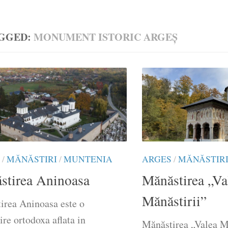
GGED:
MONUMENT ISTORIC ARGEȘ
/
MĂNĂSTIRI
/
MUNTENIA
ARGES
/
MĂNĂSTIR
stirea Aninoasa
Mănăstirea „Va
Mănăstirii”
irea Aninoasa este o
re ortodoxa aflata in
Mănăstirea „Valea Mă