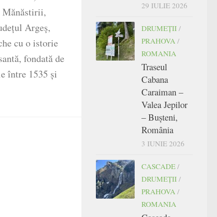
29 IULIE 2026
a Mănăstirii,
udețul Argeș,
DRUMEŢII
/
PRAHOVA
/
che cu o istorie
ROMANIA
santă, fondată de
Traseul
e între 1535 și
Cabana
Caraiman –
Valea Jepilor
– Bușteni,
România
3 IUNIE 2026
CASCADE
/
DRUMEŢII
/
PRAHOVA
/
ROMANIA