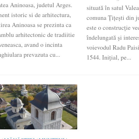
atea Aninoasa, judetul Arges.
situată în satul Vale
t istoric si de arhitectura,
comuna Țițești din j
irea Aninoasa se prezinta ca
este o construcție ve
mblu arhitectonic de tradiitie
îndelungată și intere
veneasca, avand o incinta
voievodul Radu Paisi
ghiulara prevazuta cu...
1544. Inițial, pe...