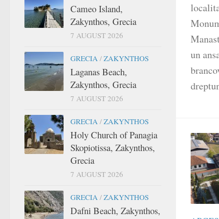
localit
Cameo Island,
Zakynthos, Grecia
Monumen
7 AUGUST 2026
Manast
un ansa
GRECIA
/
ZAKYNTHOS
branco
Laganas Beach,
Zakynthos, Grecia
dreptun
7 AUGUST 2026
GRECIA
/
ZAKYNTHOS
Holy Church of Panagia
Skopiotissa, Zakynthos,
Grecia
7 AUGUST 2026
GRECIA
/
ZAKYNTHOS
Dafni Beach, Zakynthos,