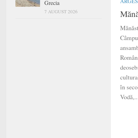
ARGES
Grecia
Mănă
7 AUGUST 2026
Mănăst
Câmpul
ansambl
Români
deosebi
cultura
în sec
Vodă,..