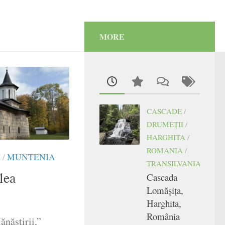
MORE
CASCADE
/
DRUMEŢII
/
HARGHITA
/
ROMANIA
/
I
/
MUNTENIA
TRANSILVANIA
lea
Cascada
Lomășița,
Harghita,
România
năstirii,”