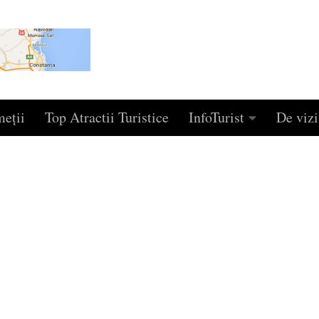
eţii
Top Atractii Turistice
InfoTurist
De vizi