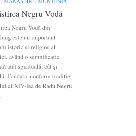
/
MĂNĂSTIRI
/
MUNTENIA
stirea Negru Vodă
irea Negru Vodă din
ung este un important
u istoric și religios al
ei, având o semnificație
tă atât spirituală, cât și
lă. Fondată, conform tradiției,
olul al XIV-lea de Radu Negru
.