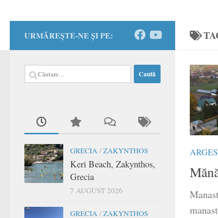
TA
URMĂREȘTE-NE ȘI PE:
Caută
după:
GRECIA
/
ZAKYNTHOS
ARGES
Keri Beach, Zakynthos,
Mănă
Grecia
7 AUGUST 2026
Manast
manasti
GRECIA
/
ZAKYNTHOS