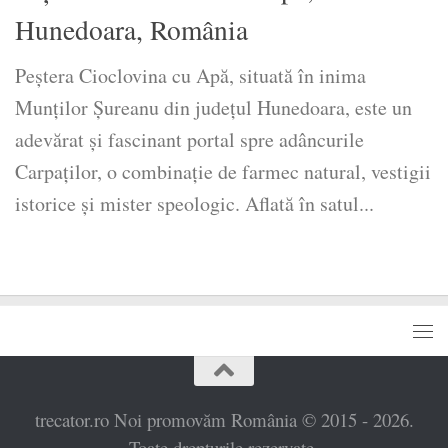
Hunedoara, România
Peștera Cioclovina cu Apă, situată în inima
Munților Șureanu din județul Hunedoara, este un
adevărat și fascinant portal spre adâncurile
Carpaților, o combinație de farmec natural, vestigii
istorice și mister speologic. Aflată în satul...
trecator.ro Noi promovăm România © 2015 - 2026.
Toate drepturile rezervate.