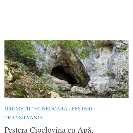
DRUMEŢII
/
HUNEDOARA
/
PEȘTERI
/
TRANSILVANIA
Peștera Cioclovina cu Apă,