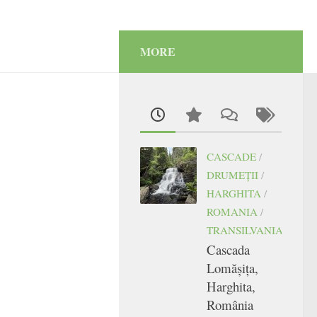
MORE
CASCADE
/
DRUMEŢII
/
HARGHITA
/
ROMANIA
/
TRANSILVANIA
Cascada
Lomășița,
Harghita,
România