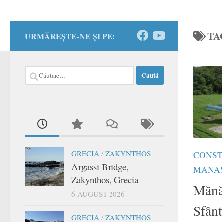
TA
URMĂREȘTE-NE ȘI PE:
Caută
după:
GRECIA
/
ZAKYNTHOS
CONS
Argassi Bridge,
MĂNĂS
Zakynthos, Grecia
Mănăs
6 AUGUST 2026
Sfânt
GRECIA
/
ZAKYNTHOS