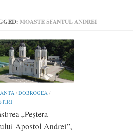
GGED:
MOASTE SFANTUL ANDREI
TANTA
/
DOBROGEA
/
TIRI
tirea „Peștera
ului Apostol Andrei”,