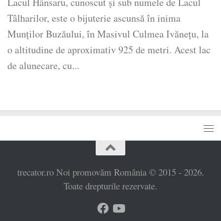
​Lacul Hânsaru, cunoscut și sub numele de Lacul
Tâlharilor, este o bijuterie ascunsă în inima
Munților Buzăului, în Masivul Culmea Ivănețu, la
o altitudine de aproximativ 925 de metri. Acest lac
de alunecare, cu...
trecator.ro Noi promovăm România © 2015 - 2026.
Toate drepturile rezervate.