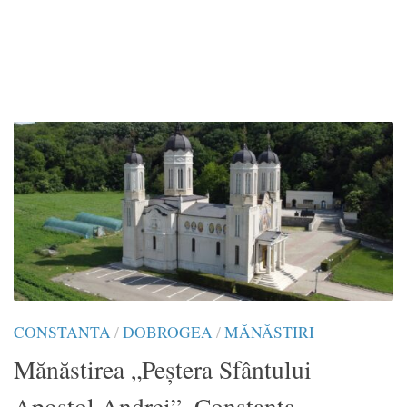
CONSTANTA
/
DOBROGEA
/
MĂNĂSTIRI
Mănăstirea „Peștera Sfântului
Apostol Andrei”, Constanța,