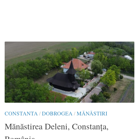
CONSTANTA
/
DOBROGEA
/
MĂNĂSTIRI
Mănăstirea Deleni, Constanța,
România