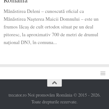
Mănăstirea Deleni – cunoscută oficial ca
Mănăstirea Nașterea Maicii Domnului – este un
frumos lăcaș de cult ortodox situat pe un deal
pitoresc, la aproximativ 700 de metri de drumul
național DN3, în comuna...
trecator.ro Noi promovăm România © 2015 - 2026.
Toate drepturile rezervate.