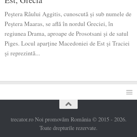
Peștera Râului Aggitis, cunoscută și sub numele de
Peștera Maaras, se află în nordul Greciei, în
regiunea Drama, aproape de Prosotsani și de satul
Piges. Locul aparține Macedoniei de Est și Traciei
și reprezintă...
trecator.ro Noi promovăm România © 2015 - 2026.
Toate drepturile rezervate.