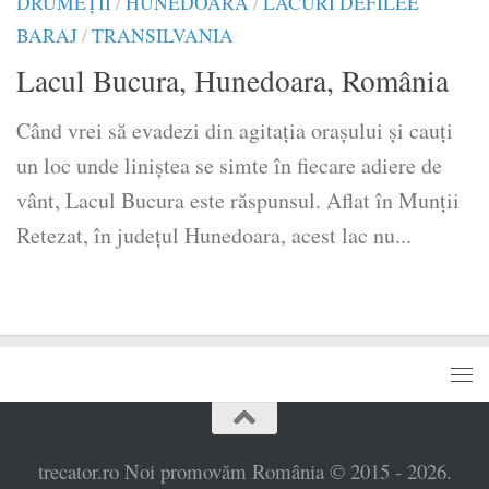
DRUMEŢII
/
HUNEDOARA
/
LACURI DEFILEE
BARAJ
/
TRANSILVANIA
Lacul Bucura, Hunedoara, România
Când vrei să evadezi din agitația orașului și cauți
un loc unde liniștea se simte în fiecare adiere de
vânt, Lacul Bucura este răspunsul. Aflat în Munții
Retezat, în județul Hunedoara, acest lac nu...
trecator.ro Noi promovăm România © 2015 - 2026.