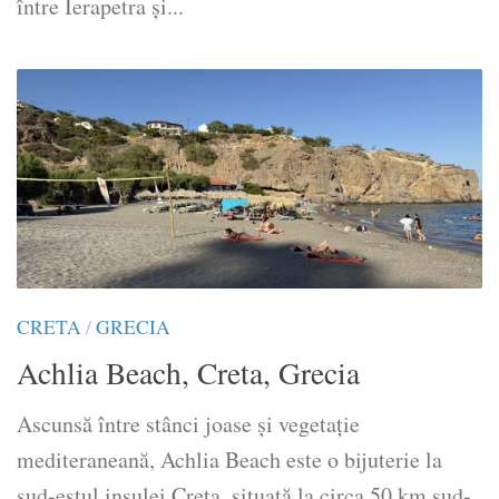
între Ierapetra și...
CRETA
/
GRECIA
Achlia Beach, Creta, Grecia
Ascunsă între stânci joase și vegetaţie
mediteraneană, Achlia Beach este o bijuterie la
sud-estul insulei Creta, situată la circa 50 km sud-