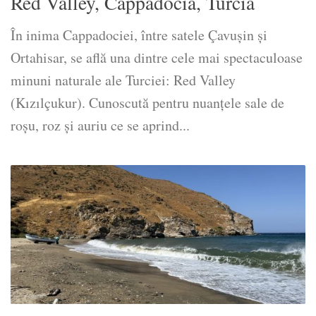
Red Valley, Cappadocia, Turcia
În inima Cappadociei, între satele Çavuşin și
Ortahisar, se află una dintre cele mai spectaculoase
minuni naturale ale Turciei: Red Valley
(Kızılçukur). Cunoscută pentru nuanțele sale de
roșu, roz și auriu ce se aprind...