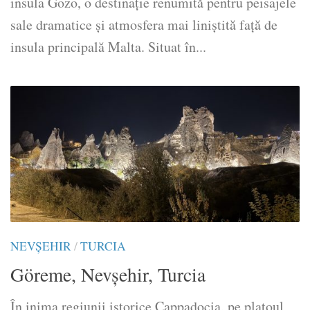
insula Gozo, o destinație renumită pentru peisajele
sale dramatice și atmosfera mai liniștită față de
insula principală Malta. Situat în...
NEVŞEHIR
/
TURCIA
Göreme, Nevşehir, Turcia
În inima regiunii istorice Cappadocia, pe platoul