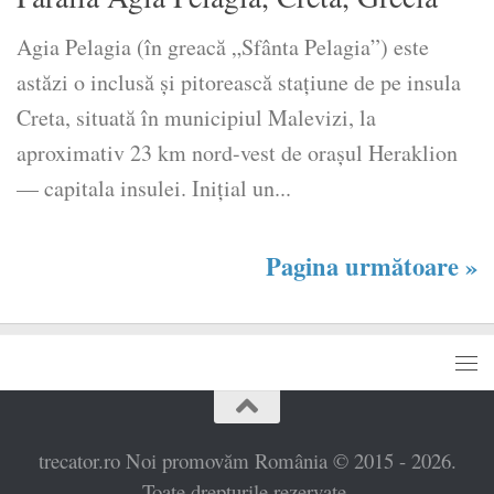
Agia Pelagia (în greacă „Sfânta Pelagia”) este
astăzi o inclusă și pitorească stațiune de pe insula
Creta, situată în municipiul Malevizi, la
aproximativ 23 km nord-vest de oraşul Heraklion
— capitala insulei. Inițial un...
Pagina următoare »
trecator.ro Noi promovăm România © 2015 - 2026.
Toate drepturile rezervate.