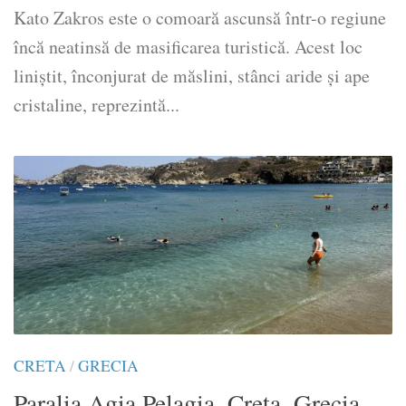
Kato Zakros este o comoară ascunsă într-o regiune
încă neatinsă de masificarea turistică. Acest loc
liniștit, înconjurat de măslini, stânci aride și ape
cristaline, reprezintă...
CRETA
/
GRECIA
Paralia Agia Pelagia, Creta, Grecia