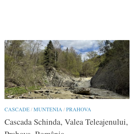
CASCADE
/
MUNTENIA
/
PRAHOVA
Cascada Schinda, Valea Teleajenului,
Prahova, România