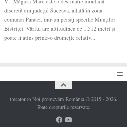
Vf. Măgura Mare este o destinație montană
discretă din județul Suceava, aflată în zona
comunei Panaci, într-un peisaj specific Munților
Bistriței. Vârful are altitudinea de 1.512 metri și
poate fi atins printr-o drumeție relativ...
trecator.ro Noi promovăm România © 2015 - 2026.
Toate drepturile rezervate.