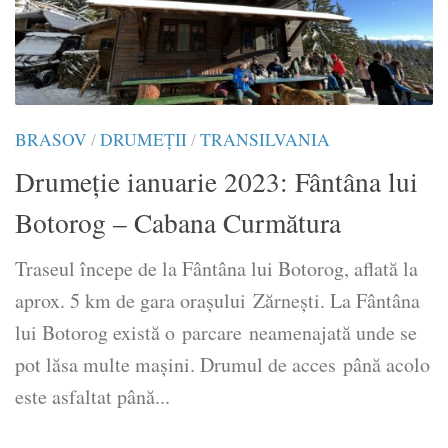
BRASOV
/
DRUMEŢII
/
TRANSILVANIA
Drumeție ianuarie 2023: Fântâna lui
Botorog – Cabana Curmătura
Traseul începe de la Fântâna lui Botorog, aflată la
aprox. 5 km de gara orașului Zărnești. La Fântâna
lui Botorog există o parcare neamenajată unde se
pot lăsa multe mașini. Drumul de acces până acolo
este asfaltat până...