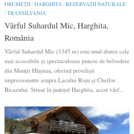
DRUMEŢII
/
HARGHITA
/
REZERVAȚII NATURALE
/
TRANSILVANIA
Vârful Suhardul Mic, Harghita,
România
Vârful Suhardul Mic (1345 m) este unul dintre cele
mai accesibile și spectaculoase puncte de belvedere
din Munții Hășmaș, oferind priveliști
impresionante asupra Lacului Roșu și Cheilor
Bicazului. Situat în județul Harghita, acest vârf...