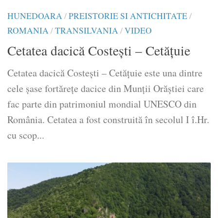
HUNEDOARA
/
PREISTORIE SI ANTICHITATE
/
ROMANIA
/
TRANSILVANIA
/
VIDEO
Cetatea dacică Costești – Cetățuie
Cetatea dacică Costești – Cetățuie este una dintre
cele șase fortărețe dacice din Munții Orăștiei care
fac parte din patrimoniul mondial UNESCO din
România. Cetatea a fost construită în secolul I î.Hr.
cu scop...