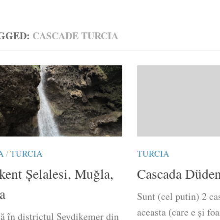
GGED:
CASCADE TURCIA
TURCIA
A
/
TURCIA
Cascada Düden
kent Şelalesi, Muğla,
a
Sunt (cel putin) 2 c
aceasta (care e și foa
ă în districtul Seydikemer din