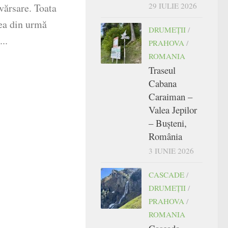
29 IULIE 2026
vărsare. Toata
cea din urmă
DRUMEŢII
/
..
PRAHOVA
/
ROMANIA
Traseul
Cabana
Caraiman –
Valea Jepilor
– Bușteni,
România
3 IUNIE 2026
CASCADE
/
DRUMEŢII
/
PRAHOVA
/
ROMANIA