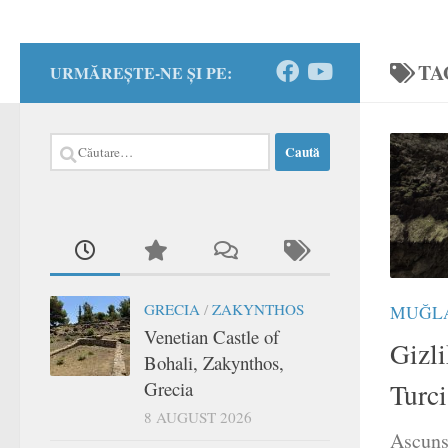
TA
URMĂREȘTE-NE ȘI PE:
Caută
după:
GRECIA
/
ZAKYNTHOS
MUĞL
Venetian Castle of
Gizli
Bohali, Zakynthos,
Grecia
Turci
8 AUGUST 2026
Ascuns