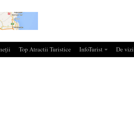
eţii
Top Atractii Turistice
InfoTurist
De vizi