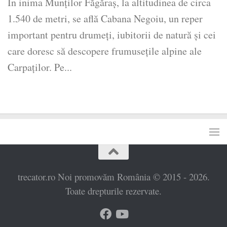
În inima Munților Făgăraș, la altitudinea de circa
1.540 de metri, se află Cabana Negoiu, un reper
important pentru drumeți, iubitorii de natură și cei
care doresc să descopere frumusețile alpine ale
Carpaților. Pe...
trecator.ro Noi promovăm România © 2015 - 2026.
Toate drepturile rezervate.