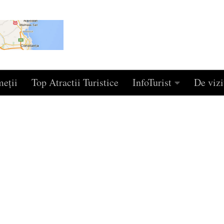
eţii
Top Atractii Turistice
InfoTurist
De vizi