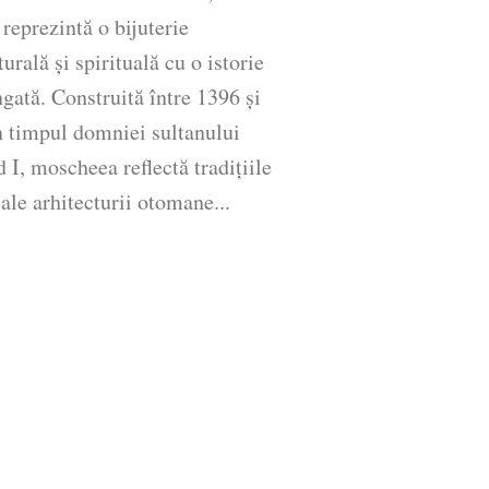
 reprezintă o bijuterie
turală și spirituală cu o istorie
gată. Construită între 1396 și
n timpul domniei sultanului
 I, moscheea reflectă tradițiile
ale arhitecturii otomane...