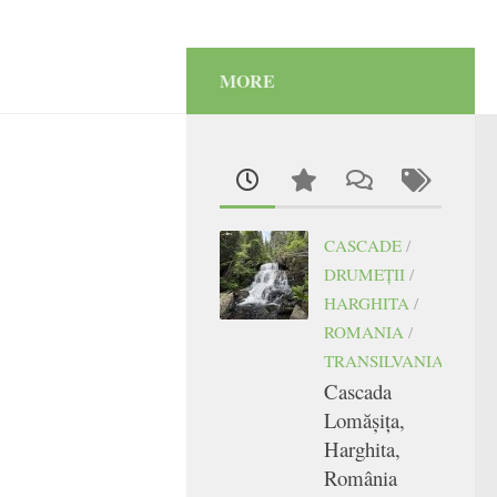
MORE
CASCADE
/
DRUMEŢII
/
HARGHITA
/
ROMANIA
/
TRANSILVANIA
Cascada
Lomășița,
Harghita,
România