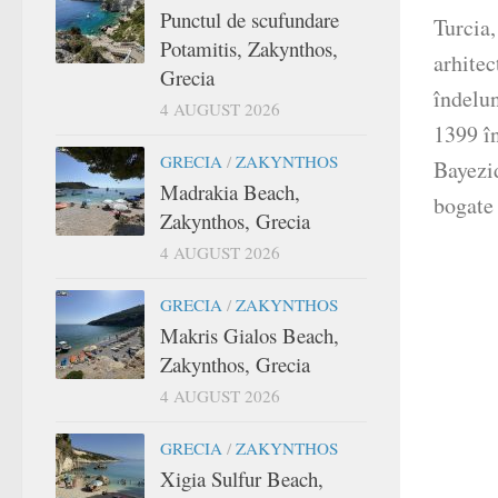
Punctul de scufundare
Turcia,
Potamitis, Zakynthos,
arhitec
Grecia
îndelun
4 AUGUST 2026
1399 î
GRECIA
/
ZAKYNTHOS
Bayezid
Madrakia Beach,
bogate 
Zakynthos, Grecia
4 AUGUST 2026
GRECIA
/
ZAKYNTHOS
Makris Gialos Beach,
Zakynthos, Grecia
4 AUGUST 2026
GRECIA
/
ZAKYNTHOS
Xigia Sulfur Beach,