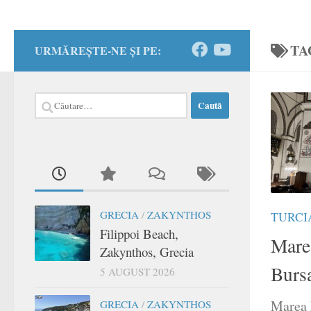
TA
URMĂREȘTE-NE ȘI PE:
Caută
după:
GRECIA
/
ZAKYNTHOS
TURCI
Filippoi Beach,
Mare
Zakynthos, Grecia
Bursa
5 AUGUST 2026
Marea 
GRECIA
/
ZAKYNTHOS