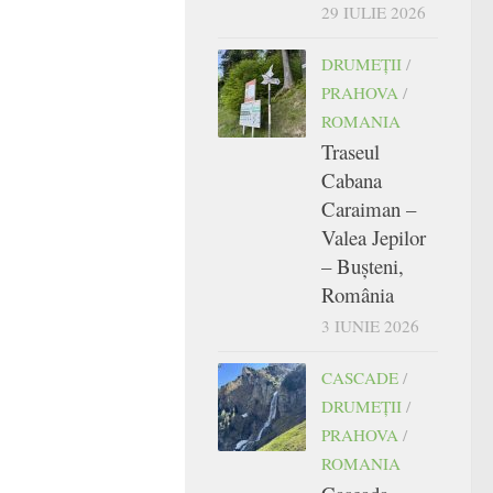
29 IULIE 2026
DRUMEŢII
/
PRAHOVA
/
ROMANIA
Traseul
Cabana
Caraiman –
Valea Jepilor
– Bușteni,
România
3 IUNIE 2026
CASCADE
/
DRUMEŢII
/
PRAHOVA
/
ROMANIA