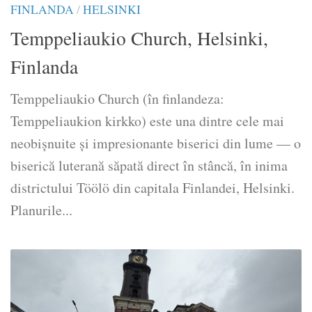
FINLANDA
/
HELSINKI
Temppeliaukio Church, Helsinki,
Finlanda
Temppeliaukio Church (în finlandeza:
Temppeliaukion kirkko) este una dintre cele mai
neobișnuite și impresionante biserici din lume — o
biserică luterană săpată direct în stâncă, în inima
districtului Töölö din capitala Finlandei, Helsinki.
Planurile...