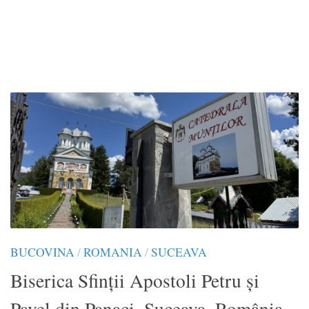
BUCOVINA
/
ROMANIA
/
SUCEAVA
Biserica Sfinții Apostoli Petru și
Pavel din Panaci, Suceava, România