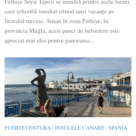
Fethiye Seyir Tepesi se numără printre acele locuri
care schimbă imediat ritmul unei vacanțe pe
litoralul turcesc. Situat în zona Fethiye, în
provincia Muğla, acest punct de belvedere este
apreciat mai ales pentru panorama...
FUERTEVENTURA
/
INSULELE CANARE
/
SPANIA