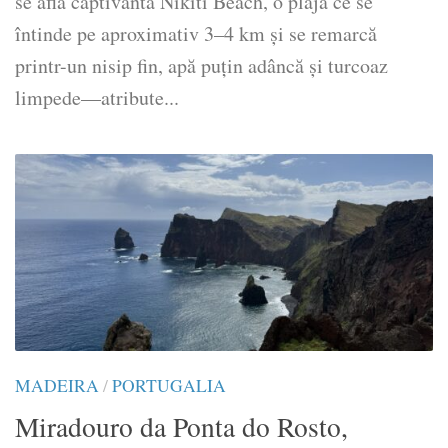
se află captivanta Nikiti Beach, o plajă ce se
întinde pe aproximativ 3–4 km și se remarcă
printr-un nisip fin, apă puțin adâncă și turcoaz
limpede—atribute...
MADEIRA
/
PORTUGALIA
Miradouro da Ponta do Rosto,