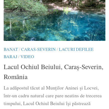
BANAT
/
CARAS-SEVERIN
/
LACURI DEFILEE
BARAJ
/
VIDEO
Lacul Ochiul Beiului, Caraș-Severin,
România
La adăpostul tăcut al Munților Aninei și Locvei,
într-un cadru natural care pare neatins de trecerea
timpului, Lacul Ochiul Beiului își păstrează