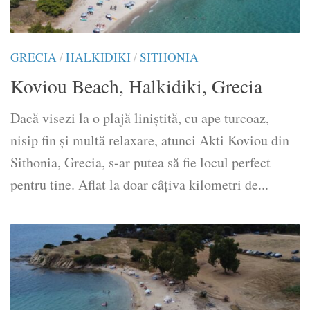
GRECIA
/
HALKIDIKI
/
SITHONIA
Koviou Beach, Halkidiki, Grecia
Dacă visezi la o plajă liniștită, cu ape turcoaz,
nisip fin și multă relaxare, atunci Akti Koviou din
Sithonia, Grecia, s-ar putea să fie locul perfect
pentru tine. Aflat la doar câțiva kilometri de...