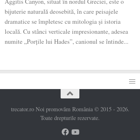
Aggitis Canyon, situat în nordul Greciei, este o
bijuterie naturală deosebită, în care peisajele
dramatice se împletesc cu mitologia și istoria
locală. Cu stânci verticale impresionante, adesea
numite „Porțile lui Hades”, canionul se întinde...
trecator.ro Noi promovăm România © 2015 - 2026.
Toate drepturile rezervate.