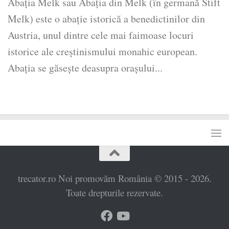
Abația Melk sau Abația din Melk (în germană Stift
Melk) este o abație istorică a benedictinilor din
Austria, unul dintre cele mai faimoase locuri
istorice ale creștinismului monahic european.
Abația se găsește deasupra orașului...
trecator.ro Noi promovăm România © 2015 - 2026.
Toate drepturile rezervate.