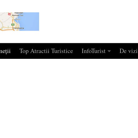
eţii
Top Atractii Turistice
InfoTurist
De vizi