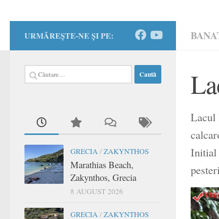
BANA
URMĂREȘTE-NE ȘI PE:
Caută
La
după:
Lacul 
calcar
Initia
GRECIA
/
ZAKYNTHOS
Marathias Beach,
pesteri
Zakynthos, Grecia
8 AUGUST 2026
GRECIA
/
ZAKYNTHOS