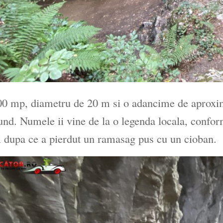
0 mp, diametru de 20 m si o adancime de aproxima
und. Numele ii vine de la o legenda locala, conform
i dupa ce a pierdut un ramasag pus cu un cioban.