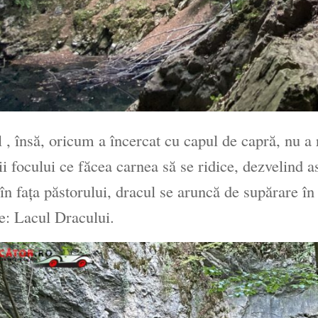
 , însă, oricum a încercat cu capul de capră, nu a r
ii focului ce făcea carnea să se ridice, dezvelind a
 în fața păstorului, dracul se aruncă de supărare în
: Lacul Dracului.