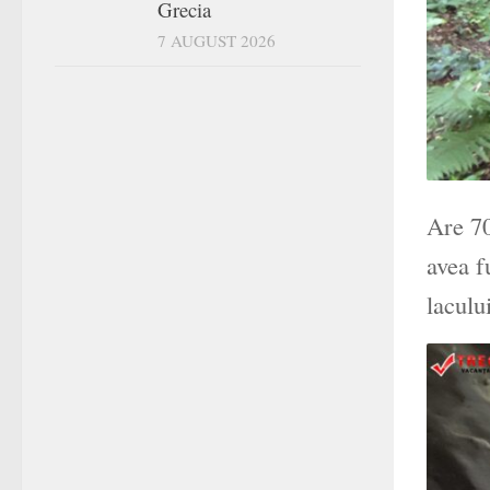
Grecia
7 AUGUST 2026
Are 70
avea f
laculu