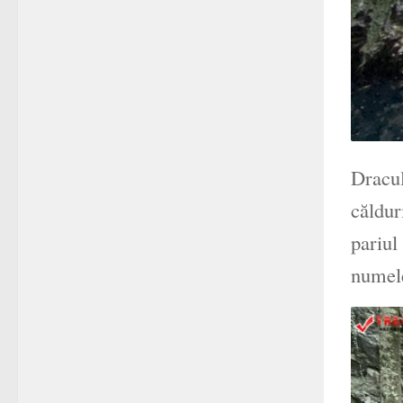
Dracul
căldur
pariul
numele