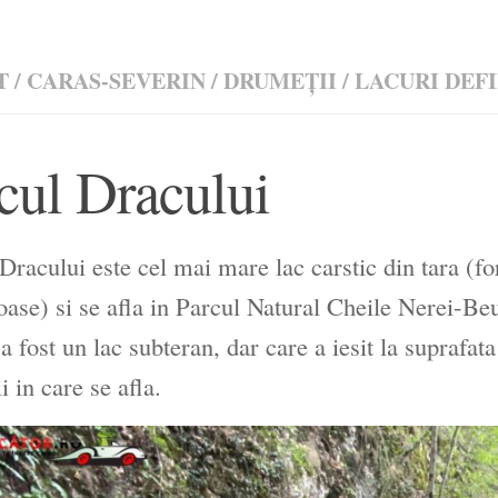
T
/
CARAS-SEVERIN
/
DRUMEŢII
/
LACURI DEF
cul Dracului
Dracului este cel mai mare lac carstic din tara (fo
oase) si se afla in Parcul Natural Cheile Nerei-Be
l a fost un lac subteran, dar care a iesit la suprafat
i in care se afla.