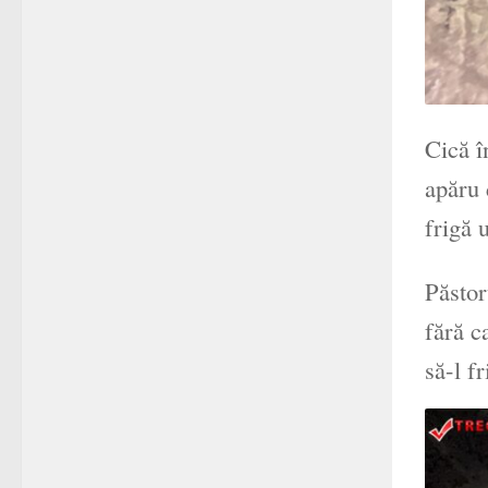
Cică î
apăru 
frigă 
Păstor
fără c
să-l f