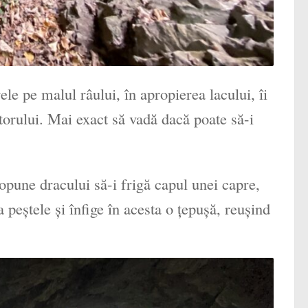
rele pe malul râului, în apropierea lacului, îi
torului. Mai exact să vadă dacă poate să-i
ropune dracului să-i frigă capul unei capre,
a peștele și înfige în acesta o țepușă, reușind