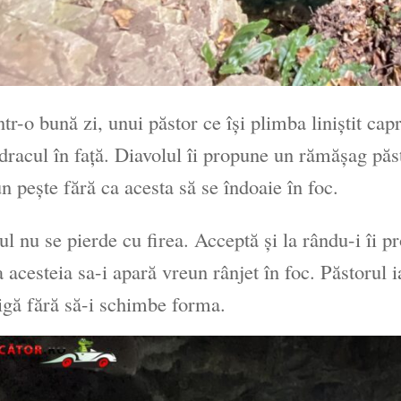
ntr-o bună zi, unui păstor ce își plimba liniștit cap
dracul în față. Diavolul îi propune un rămășag păs
un pește fără ca acesta să se îndoaie în foc.
ul nu se pierde cu firea. Acceptă și la rându-i îi p
a acesteia sa-i apară vreun rânjet în foc. Păstorul i
rigă fără să-i schimbe forma.