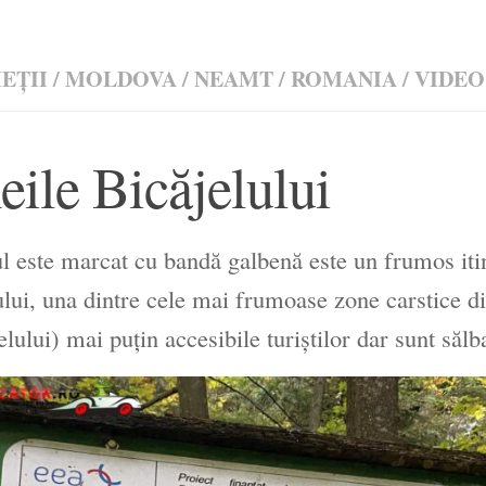
EŢII
/
MOLDOVA
/
NEAMT
/
ROMANIA
/
VIDEO
eile Bicăjelului
l este marcat cu bandă galbenă este un frumos itin
lui, una dintre cele mai frumoase zone carstice 
elului) mai puțin accesibile turiștilor dar sunt sălb