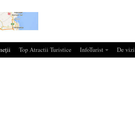
eţii
Top Atractii Turistice
InfoTurist
De vizi