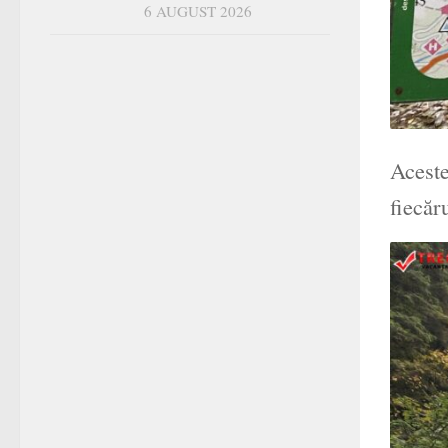
6 AUGUST 2026
Aceste
fiecăr