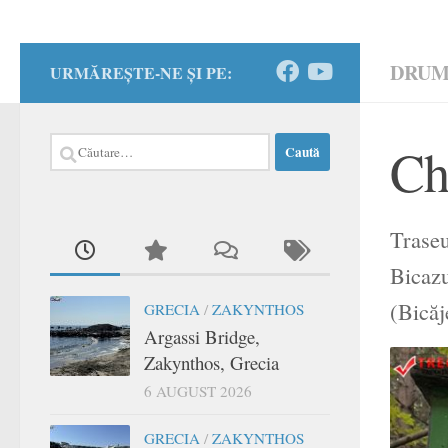
DRUM
URMĂREȘTE-NE ȘI PE:
Caută
Ch
după:
Traseu
Bicazu
(Bicăj
GRECIA
/
ZAKYNTHOS
Argassi Bridge,
Zakynthos, Grecia
6 AUGUST 2026
GRECIA
/
ZAKYNTHOS