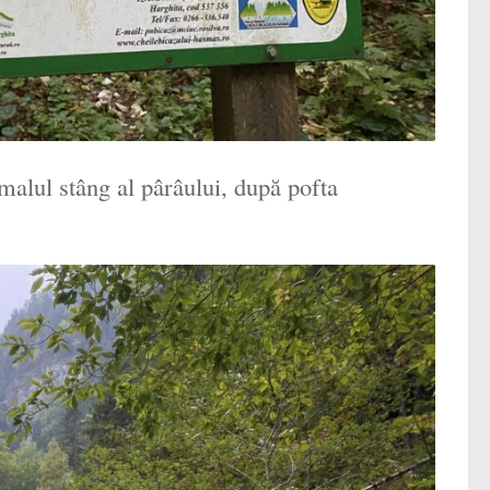
malul stâng al pârâului, după pofta