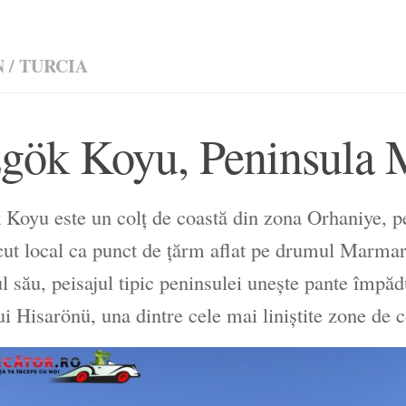
N
/
TURCIA
gök Koyu, Peninsula M
Koyu este un colț de coastă din zona Orhaniye, p
ut local ca punct de țărm aflat pe drumul Marma
ul său, peisajul tipic peninsulei unește pante împăd
ui Hisarönü, una dintre cele mai liniștite zone de c