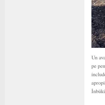
Un ava
pe pen
includ
apropi
İnbük