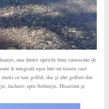
haniye, una dintre opririle bine cunoscute de
ate fi integrată ușor într-un traseu care
etri ce taie golful, dar și alte golfuri din
iye, inclusiv spre Selimiye, Hisarönü și