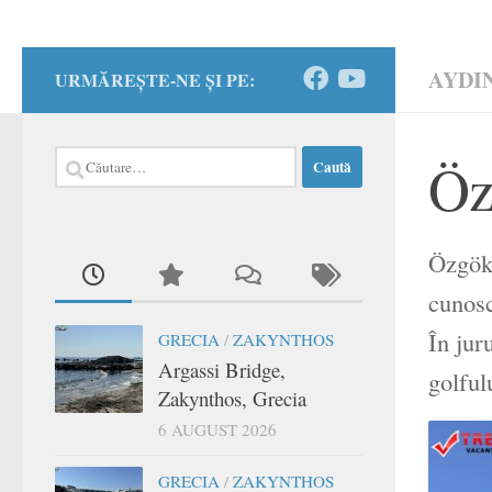
AYDI
URMĂREȘTE-NE ȘI PE:
Caută
Öz
după:
Özgök 
cunosc
În jur
GRECIA
/
ZAKYNTHOS
Argassi Bridge,
golful
Zakynthos, Grecia
6 AUGUST 2026
GRECIA
/
ZAKYNTHOS