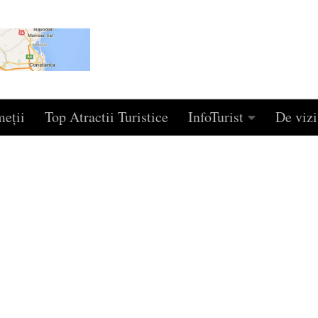
eţii
Top Atractii Turistice
InfoTurist
De vizi