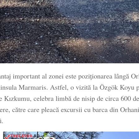
ntaj important al zonei este poziționarea lângă Or
insula Marmaris. Astfel, o vizită la Özgök Koyu po
e Kızkumu, celebra limbă de nisip de circa 600 de m
ere, către care pleacă excursii cu barca din Orhan
ü.