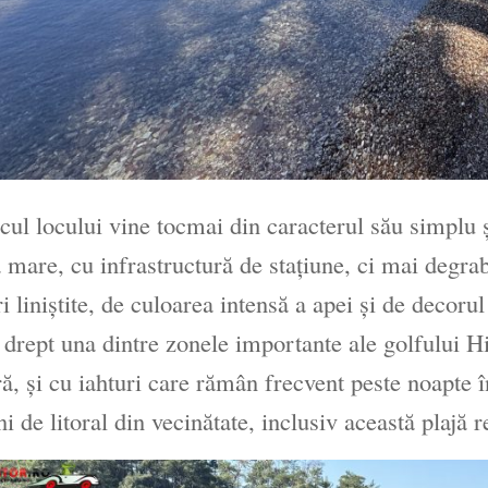
ul locului vine tocmai din caracterul său simplu
ă mare, cu infrastructură de stațiune, ci mai degrab
i liniștite, de culoarea intensă a apei și de decoru
l drept una dintre zonele importante ale golfului 
ră, și cu iahturi care rămân frecvent peste noapte î
ni de litoral din vecinătate, inclusiv această plajă r