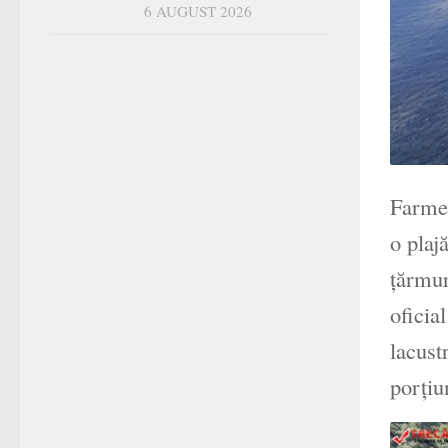
6 AUGUST 2026
Farmec
o plaj
țărmur
oficia
lacust
porțiu