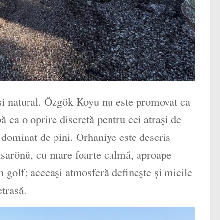
 și natural. Özgök Koyu nu este promovat ca
ă ca o oprire discretă pentru cei atrași de
l dominat de pini. Orhaniye este descris
Hisarönü, cu mare foarte calmă, aproape
n golf; aceeași atmosferă definește și micile
etrasă.