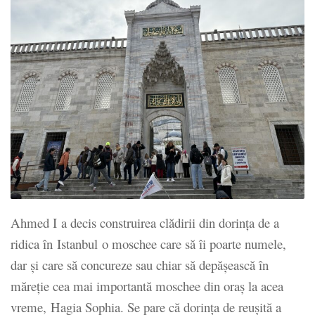
Ahmed I a decis construirea clădirii din dorința de a
ridica în Istanbul o moschee care să îi poarte numele,
dar și care să concureze sau chiar să depășească în
măreție cea mai importantă moschee din oraș la acea
vreme, Hagia Sophia. Se pare că dorința de reușită a