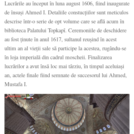
Lucrările au început în luna august 1606, fiind inaugurate
de însuși Ahmed I. Detaliile constucțiilor sunt meticulos
descrise într-o serie de opt volume care se află acum în
biblioteca Palatului Topkapî. Ceremoniile de deschidere
au fost ținute în anul 1617, sultanul reușind în acest
ultim an al vieții sale să participe la acestea, rugându-se
în loja imperială din cadrul moscheii. Finalizarea
lucrărilor a avut însă loc mai târziu, în timpul aceluiași
an, actele finale fiind semnate de succesorul lui Ahmed,
Mustafa I.