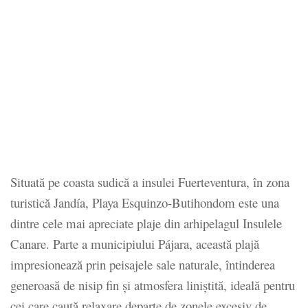
Situată pe coasta sudică a insulei Fuerteventura, în zona
turistică Jandía, Playa Esquinzo-Butihondom este una
dintre cele mai apreciate plaje din arhipelagul Insulele
Canare. Parte a municipiului Pájara, această plajă
impresionează prin peisajele sale naturale, întinderea
generoasă de nisip fin și atmosfera liniștită, ideală pentru
cei care caută relaxare departe de zonele excesiv de