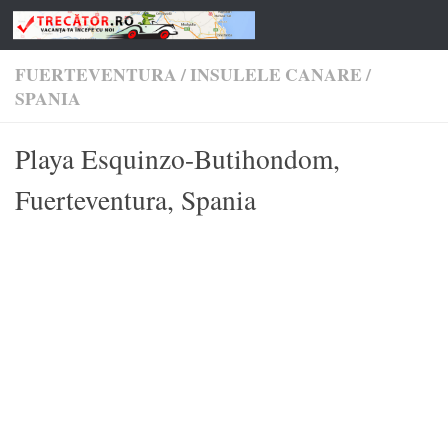
Skip to content
FUERTEVENTURA
/
INSULELE CANARE
/
SPANIA
Playa Esquinzo-Butihondom,
Fuerteventura, Spania