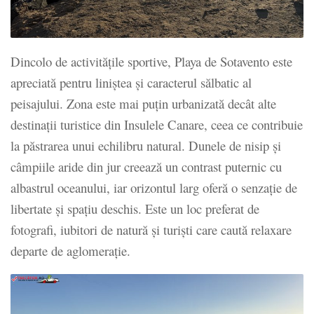
Dincolo de activitățile sportive, Playa de Sotavento este
apreciată pentru liniștea și caracterul sălbatic al
peisajului. Zona este mai puțin urbanizată decât alte
destinații turistice din Insulele Canare, ceea ce contribuie
la păstrarea unui echilibru natural. Dunele de nisip și
câmpiile aride din jur creează un contrast puternic cu
albastrul oceanului, iar orizontul larg oferă o senzație de
libertate și spațiu deschis. Este un loc preferat de
fotografi, iubitori de natură și turiști care caută relaxare
departe de aglomerație.