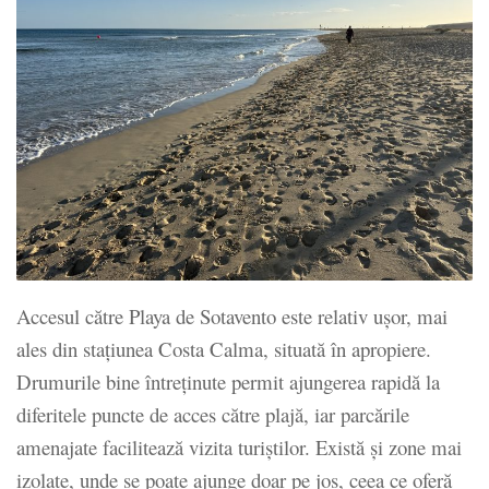
Accesul către Playa de Sotavento este relativ ușor, mai
ales din stațiunea Costa Calma, situată în apropiere.
Drumurile bine întreținute permit ajungerea rapidă la
diferitele puncte de acces către plajă, iar parcările
amenajate facilitează vizita turiștilor. Există și zone mai
izolate, unde se poate ajunge doar pe jos, ceea ce oferă