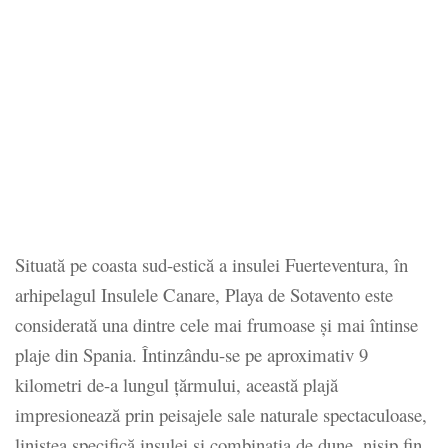
Situată pe coasta sud-estică a insulei Fuerteventura, în
arhipelagul Insulele Canare, Playa de Sotavento este
considerată una dintre cele mai frumoase și mai întinse
plaje din Spania. Întinzându-se pe aproximativ 9
kilometri de-a lungul țărmului, această plajă
impresionează prin peisajele sale naturale spectaculoase,
liniștea specifică insulei și combinația de dune, nisip fin