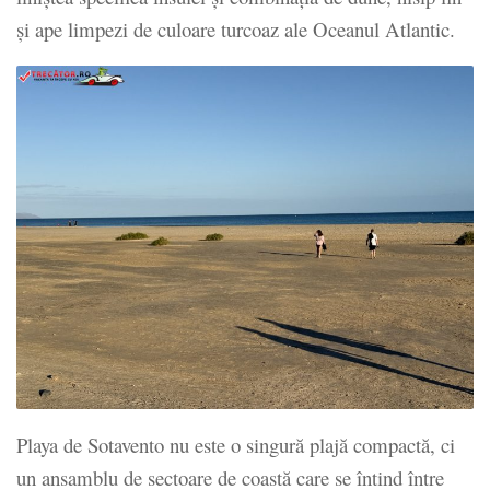
și ape limpezi de culoare turcoaz ale Oceanul Atlantic.
Playa de Sotavento nu este o singură plajă compactă, ci
un ansamblu de sectoare de coastă care se întind între