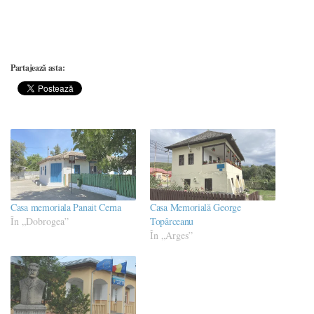
Partajează asta:
Casa memoriala Panait Cerna
Casa Memorială George
În „Dobrogea”
Topârceanu
În „Arges”