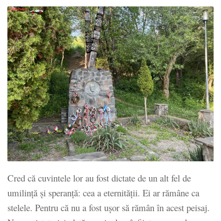
Cred că cuvintele lor au fost dictate de un alt fel de
umilință și speranță: cea a eternității. Ei ar rămâne ca
stelele. Pentru că nu a fost ușor să rămân în acest peisaj.