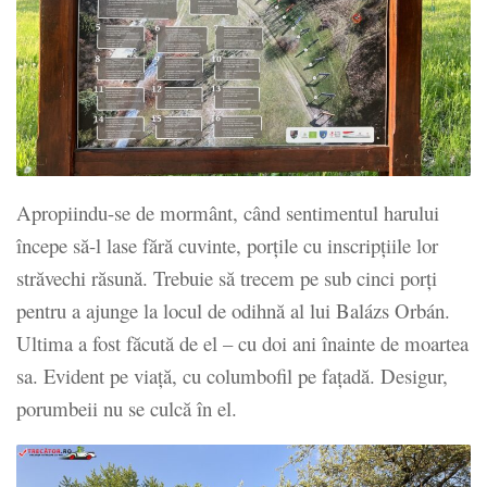
Apropiindu-se de mormânt, când sentimentul harului
începe să-l lase fără cuvinte, porțile cu inscripțiile lor
străvechi răsună. Trebuie să trecem pe sub cinci porți
pentru a ajunge la locul de odihnă al lui Balázs Orbán.
Ultima a fost făcută de el – cu doi ani înainte de moartea
sa. Evident pe viață, cu columbofil pe fațadă. Desigur,
porumbeii nu se culcă în el.