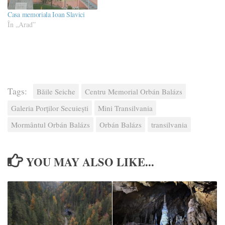
Casa memoriala Ioan Slavici
În „Arad”
Tags:
Băile Seiche
Centru Memorial Orbán Balázs
Galeria Porților Secuiești
Mini Transilvania
Mormântul Orbán Balázs
Orbán Balázs
transilvania
YOU MAY ALSO LIKE...