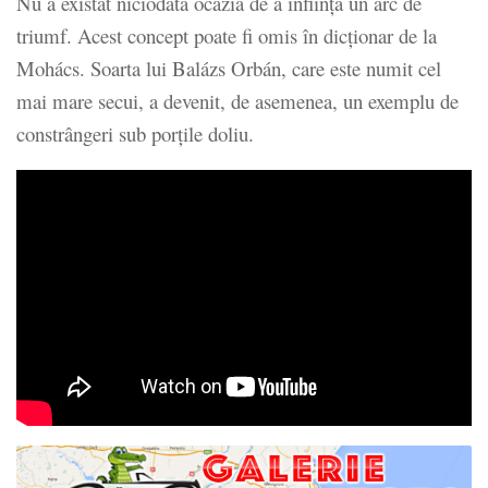
Nu a existat niciodată ocazia de a înființa un arc de
triumf. Acest concept poate fi omis în dicționar de la
Mohács. Soarta lui Balázs Orbán, care este numit cel
mai mare secui, a devenit, de asemenea, un exemplu de
constrângeri sub porțile doliu.