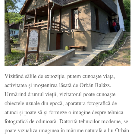
Vizitând sălile de expoziție, putem cunoaște viața,
activitatea și moștenirea lăsată de Orbán Balázs.
Urmărind drumul vieții, vizitatorul poate cunoaște
obiectele uzuale din epocă, aparatura fotografică de
atunci și poate să-și formeze o imagine despre tehnica
fotografică de odinioară. Datorită tehnicilor moderne, se
poate vizualiza imaginea în mărime naturală a lui Orbán