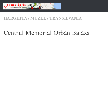
Skip to content
HARGHITA
/
MUZEE
/
TRANSILVANIA
Centrul Memorial Orbán Balázs