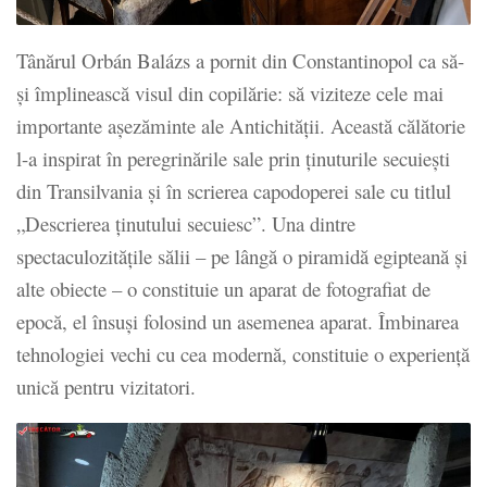
Tânărul Orbán Balázs a pornit din Constantinopol ca să-
și împlinească visul din copilărie: să viziteze cele mai
importante așezăminte ale Antichității. Această călătorie
l-a inspirat în peregrinările sale prin ținuturile secuiești
din Transilvania și în scrierea capodoperei sale cu titlul
„Descrierea ținutului secuiesc”. Una dintre
spectaculozitățile sălii – pe lângă o piramidă egipteană și
alte obiecte – o constituie un aparat de fotografiat de
epocă, el însuși folosind un asemenea aparat. Îmbinarea
tehnologiei vechi cu cea modernă, constituie o experiență
unică pentru vizitatori.