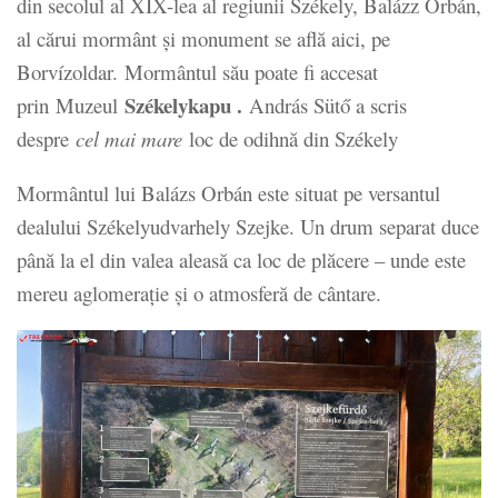
din secolul al XIX-lea al regiunii Székely, Balázz Orbán,
al cărui mormânt și monument se află aici, pe
Borvízoldar. Mormântul său poate fi accesat
Székelykapu .
prin Muzeul
András Sütő a scris
despre
cel mai mare
loc de odihnă din Székely
Mormântul lui Balázs Orbán este situat pe versantul
dealului Székelyudvarhely Szejke. Un drum separat duce
până la el din valea aleasă ca loc de plăcere – unde este
mereu aglomerație și o atmosferă de cântare.