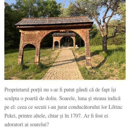
Proprietarul porții nu s-ar fi putut gândi că de fapt își
sculpta o poartă de doliu. Soarele, luna și steaua indică
pe el: ceea ce secuii i-au jurat conducătorului lor Lőrinc
Pekri, printre altele, chiar și în 1707. Ar fi fost ei
adoratori ai soarelui?