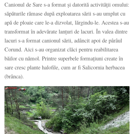
Canionul de Sare s-a format şi datorită activităţii omului:
săpăturile rămase după exploatarea sării s-au umplut cu
apă de ploaie care le-a dizvolat, lărgindu-le. Acestea s-au
transformat în adevărate lanţuri de lacuri. În valea dintre
lacuri s-a format canionul sării, adâncit apoi de pârâul
Corund. Aici s-au organizat clăci pentru reabilitarea
băilor cu nămol. Printre superbele formaţiuni create în
sare cresc plante halofile, cum ar fi Salicornia herbacea
(brânca).