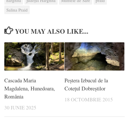
harghita
județul Harghita
Muntele de Sare
praid
Salina Praid
YOU MAY ALSO LIKE...
Cascada Maria
Peștera Izbucul de la
Magdalena, Hunedoara,
Cotețul Dobreștilor
România
18 OCTOMBRIE 2015
30 IUNIE 2025