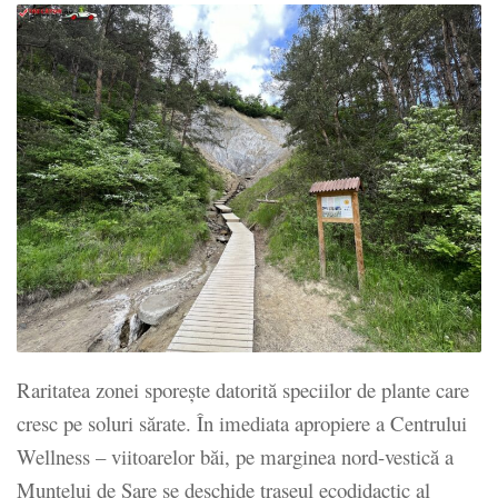
Raritatea zonei sporește datorită speciilor de plante care
cresc pe soluri sărate. În imediata apropiere a Centrului
Wellness – viitoarelor băi, pe marginea nord-vestică a
Muntelui de Sare se deschide traseul ecodidactic al