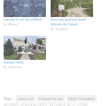
Canionul de sare de la Meledic
Rezervația geologică Dealul
În „Buzau”
Melcului din Corund
În „Harghita”
Statiunea Slanic
În „Muntenia”
Tags:
canion sare
Canionul de sare
Cheile Corundului