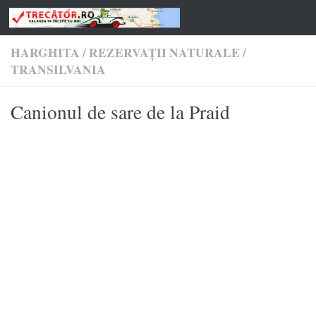
Skip to content
HARGHITA
/
REZERVAȚII NATURALE
/
TRANSILVANIA
Canionul de sare de la Praid